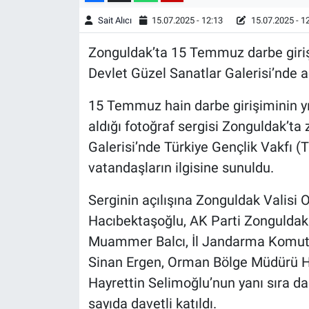
Sait Alıcı
15.07.2025 - 12:13
15.07.2025 - 1
Zonguldak’ta 15 Temmuz darbe girişi
Devlet Güzel Sanatlar Galerisi’nde aç
15 Temmuz hain darbe girişiminin yı
aldığı fotoğraf sergisi Zonguldak’ta 
Galerisi’nde Türkiye Gençlik Vakfı (
vatandaşların ilgisine sunuldu.
Serginin açılışına Zonguldak Valisi
Hacıbektaşoğlu, AK Parti Zonguldak 
Muammer Balcı, İl Jandarma Komuta
Sinan Ergen, Orman Bölge Müdürü H
Hayrettin Selimoğlu’nun yanı sıra dai
sayıda davetli katıldı.