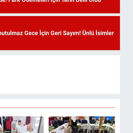
utulmaz Gece İçin Geri Sayım! Ünlü İsimler