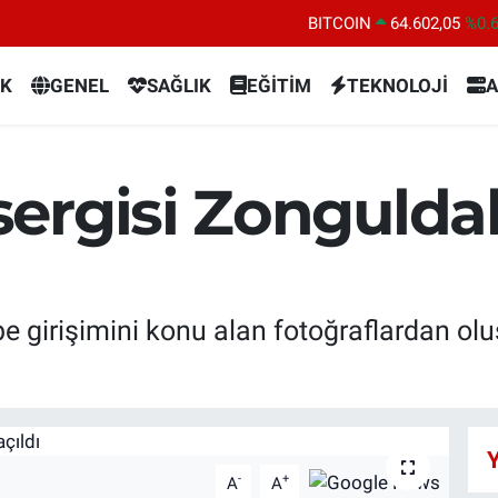
BITCOIN
64.602,05
%0.
DOLAR
47,5986
%0.
K
GENEL
SAĞLIK
EĞİTİM
TEKNOLOJİ
A
EURO
55,0700
%0
STERLİN
64,2438
%0.
GRAM ALTIN
6518.23
%0.
ergisi Zonguldak
BİST100
13.768
%4
girişimini konu alan fotoğraflardan olu
Y
-
+
A
A