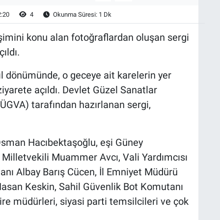
2:20
4
Okunma Süresi: 1 Dk
mini konu alan fotoğraflardan oluşan sergi
ıldı.
l dönümünde, o geceye ait karelerin yer
ziyarete açıldı. Devlet Güzel Sanatlar
TÜGVA) tarafından hazırlanan sergi,
 Osman Hacıbektaşoğlu, eşi Güney
Milletvekili Muammer Avcı, Vali Yardımcısı
nı Albay Barış Cücen, İl Emniyet Müdürü
asan Keskin, Sahil Güvenlik Bot Komutanı
re müdürleri, siyasi parti temsilcileri ve çok