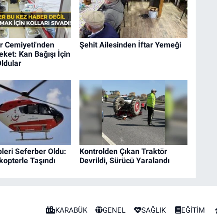
r Cemiyeti'nden
Şehit Ailesinden İftar Yemeği
ket: Kan Bağışı İçin
ldular
pleri Seferber Oldu:
Kontrolden Çıkan Traktör
kopterle Taşındı
Devrildi, Sürücü Yaralandı
KARABÜK
GENEL
SAĞLIK
EĞİTİM