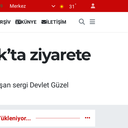
°
Merkez
69
31
06
RŞİV
KÜNYE
İLETİŞİM
.1
21
39
’ta ziyarete
8
şan sergi Devlet Güzel
ükleniyor...