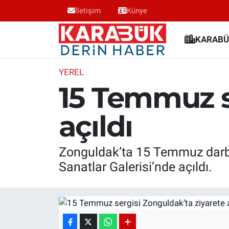
İletişim
Künye
Karabük Nöbetçi Eczaneler
KARABÜ
Karabük Hava Durumu
YEREL
15 Temmuz s
Karabük Trafik Yoğunluk Haritası
açıldı
Süper Lig Puan Durumu ve Fikstür
Tüm Manşetler
Zonguldak’ta 15 Temmuz darbe 
Sanatlar Galerisi’nde açıldı.
Son Dakika Haberleri
Haber Arşivi