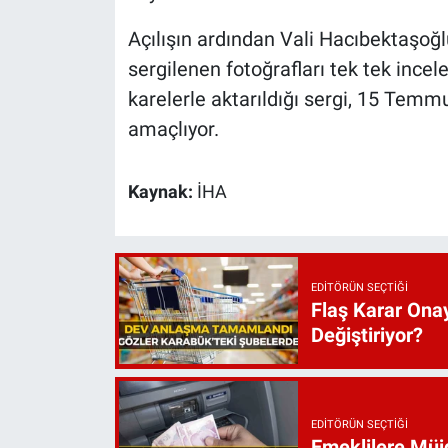
Açılışın ardından Vali Hacıbektaşoğl
sergilenen fotoğrafları tek tek incel
karelerle aktarıldığı sergi, 15 Temmu
amaçlıyor.
Kaynak:
İHA
EDITÖRÜN SEÇTIĞI
Flaş Karar Onay
Değiştiriyor?
EDITÖRÜN SEÇTIĞI
Emeklilere Müjd