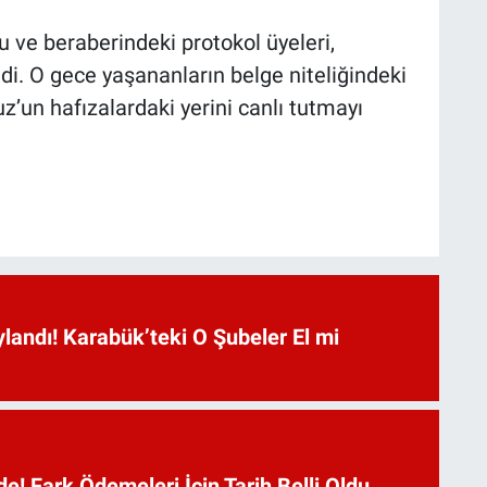
u ve beraberindeki protokol üyeleri,
edi. O gece yaşananların belge niteliğindeki
z’un hafızalardaki yerini canlı tutmayı
landı! Karabük’teki O Şubeler El mi
e! Fark Ödemeleri İçin Tarih Belli Oldu