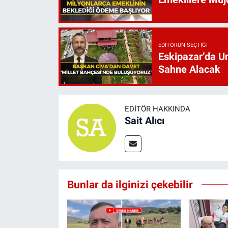
EDITÖRÜN SEÇTIĞI
Eskipazar’da Un
Sahne Alacak
EDITÖR HAKKINDA
Sait Alıcı
Bunlar da ilginizi çekebilir