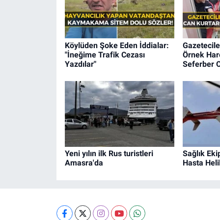
Köylüden Şoke Eden İddialar:
Gazetecile
"İneğime Trafik Cezası
Örnek Hare
Yazdılar"
Seferber O
Yeni yılın ilk Rus turistleri
Sağlık Eki
Amasra'da
Hasta Heli