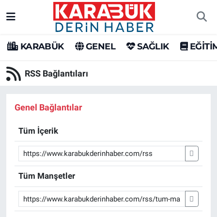
Karabük Nöbetçi Eczaneler
KARABÜK
GENEL
SAĞLIK
EĞİTİ
Karabük Hava Durumu
RSS Bağlantıları
Karabük Trafik Yoğunluk Haritası
Genel Bağlantılar
Süper Lig Puan Durumu ve Fikstür
Tüm İçerik
Tüm Manşetler
Son Dakika Haberleri
Tüm Manşetler
Haber Arşivi