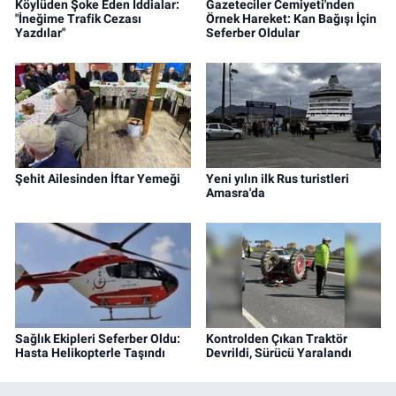
Köylüden Şoke Eden İddialar:
Gazeteciler Cemiyeti'nden
"İneğime Trafik Cezası
Örnek Hareket: Kan Bağışı İçin
Yazdılar"
Seferber Oldular
Şehit Ailesinden İftar Yemeği
Yeni yılın ilk Rus turistleri
Amasra'da
Sağlık Ekipleri Seferber Oldu:
Kontrolden Çıkan Traktör
Hasta Helikopterle Taşındı
Devrildi, Sürücü Yaralandı