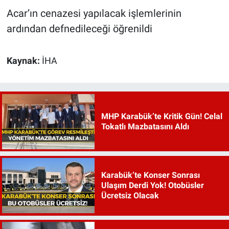
Acar’ın cenazesi yapılacak işlemlerinin
ardından defnedileceği öğrenildi
Kaynak:
İHA
MHP Karabük’te Kritik Gün! Celal
Tokatlı Mazbatasını Aldı
Karabük’te Konser Sonrası
Ulaşım Derdi Yok! Otobüsler
Ücretsiz Olacak