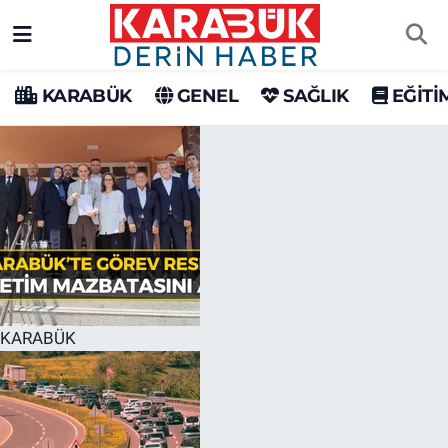
Karabük Nöbetçi Eczaneler
KARABÜK
GENEL
SAĞLIK
EĞİTİ
Karabük Hava Durumu
Karabük Trafik Yoğunluk Haritası
Süper Lig Puan Durumu ve Fikstür
Tüm Manşetler
Son Dakika Haberleri
KARABÜK
Haber Arşivi