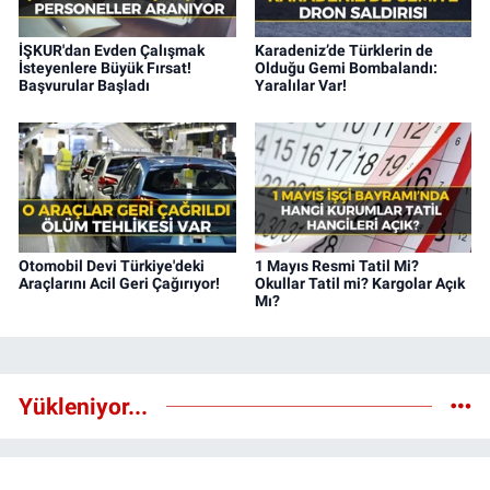
İŞKUR'dan Evden Çalışmak
Karadeniz’de Türklerin de
İsteyenlere Büyük Fırsat!
Olduğu Gemi Bombalandı:
Başvurular Başladı
Yaralılar Var!
Otomobil Devi Türkiye'deki
1 Mayıs Resmi Tatil Mi?
Araçlarını Acil Geri Çağırıyor!
Okullar Tatil mi? Kargolar Açık
Mı?
Yükleniyor...