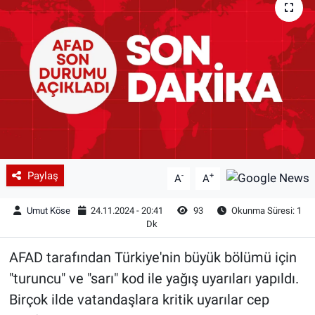
Paylaş
-
+
A
A
Umut Köse
24.11.2024 - 20:41
93
Okunma Süresi: 1
Dk
AFAD tarafından Türkiye'nin büyük bölümü için
"turuncu" ve "sarı" kod ile yağış uyarıları yapıldı.
Birçok ilde vatandaşlara kritik uyarılar cep