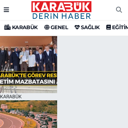
Karabük Nöbetçi Eczaneler
KARABÜK
GENEL
SAĞLIK
EĞİTİ
Karabük Hava Durumu
Karabük Trafik Yoğunluk Haritası
Süper Lig Puan Durumu ve Fikstür
Tüm Manşetler
Son Dakika Haberleri
KARABÜK
Haber Arşivi