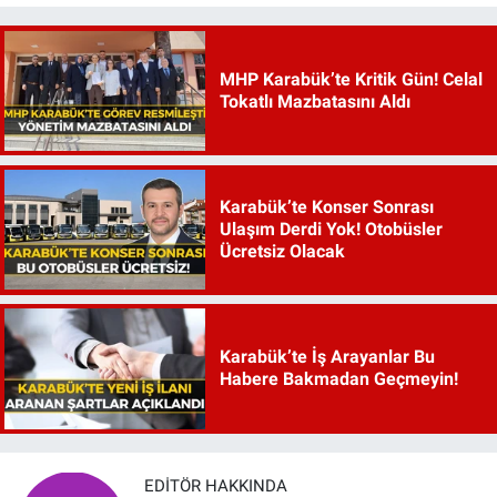
MHP Karabük’te Kritik Gün! Celal
Tokatlı Mazbatasını Aldı
Karabük’te Konser Sonrası
Ulaşım Derdi Yok! Otobüsler
Ücretsiz Olacak
Karabük’te İş Arayanlar Bu
Habere Bakmadan Geçmeyin!
EDITÖR HAKKINDA