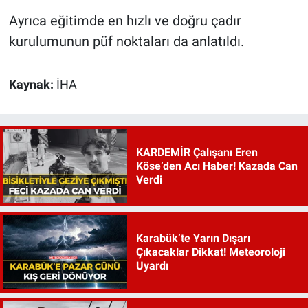
Ayrıca eğitimde en hızlı ve doğru çadır
kurulumunun püf noktaları da anlatıldı.
Kaynak:
İHA
KARDEMİR Çalışanı Eren
Köse’den Acı Haber! Kazada Can
Verdi
Karabük’te Yarın Dışarı
Çıkacaklar Dikkat! Meteoroloji
Uyardı