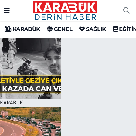
Karabük Nöbetçi Eczaneler
KARABÜK
GENEL
SAĞLIK
EĞİTİ
Karabük Hava Durumu
Karabük Trafik Yoğunluk Haritası
Süper Lig Puan Durumu ve Fikstür
Tüm Manşetler
Son Dakika Haberleri
KARABÜK
Haber Arşivi