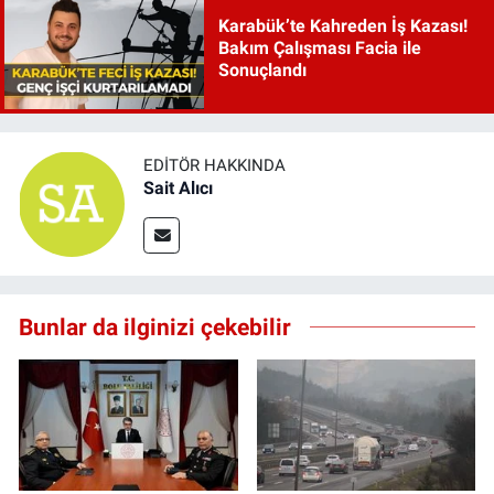
Karabük’te Kahreden İş Kazası!
Bakım Çalışması Facia ile
Sonuçlandı
EDITÖR HAKKINDA
Sait Alıcı
Bunlar da ilginizi çekebilir