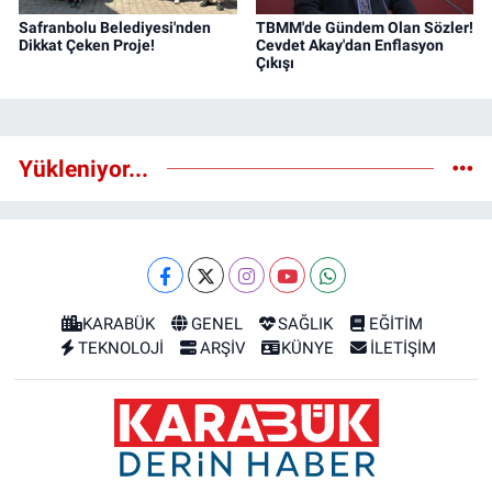
Safranbolu Belediyesi'nden
TBMM'de Gündem Olan Sözler!
Dikkat Çeken Proje!
Cevdet Akay'dan Enflasyon
Çıkışı
Yükleniyor...
KARABÜK
GENEL
SAĞLIK
EĞİTİM
TEKNOLOJİ
ARŞİV
KÜNYE
İLETİŞİM