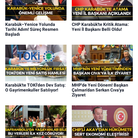
Karabük–Yenice Yolunda
CHP Karabük'te Kritik Atama:
Tarihi Adım! Süreç Resmen
Yeni İl Başkanı Belli Oldu!
Başladı
Karabük'te TOKİ'den Dev Satış:
MHP'de Yeni Dönem! Başkan
O Gayrimenkuller Satılıyor!
Çalman'dan Serkan Cıva'ya
Ziyaret