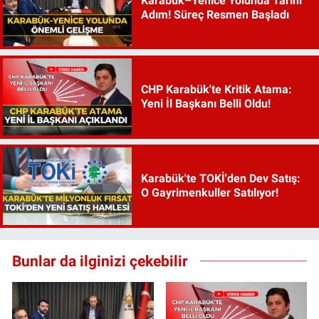
Karabük–Yenice Yolunda Tarihi
Adım! Süreç Resmen Başladı
CHP Karabük'te Kritik Atama:
Yeni İl Başkanı Belli Oldu!
Karabük'te TOKİ'den Dev Satış:
O Gayrimenkuller Satılıyor!
Bunlar da ilginizi çekebilir