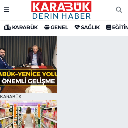
Karabük Nöbetçi Eczaneler
KARABÜK
GENEL
SAĞLIK
EĞİTİ
Karabük Hava Durumu
Karabük Trafik Yoğunluk Haritası
Süper Lig Puan Durumu ve Fikstür
Tüm Manşetler
Son Dakika Haberleri
KARABÜK
Haber Arşivi