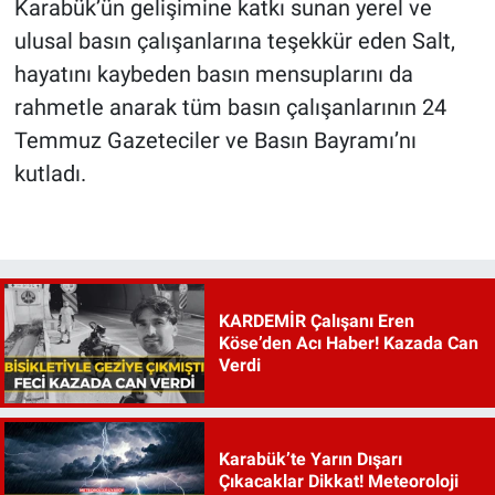
Karabük’ün gelişimine katkı sunan yerel ve
ulusal basın çalışanlarına teşekkür eden Salt,
hayatını kaybeden basın mensuplarını da
rahmetle anarak tüm basın çalışanlarının 24
Temmuz Gazeteciler ve Basın Bayramı’nı
kutladı.
KARDEMİR Çalışanı Eren
Köse’den Acı Haber! Kazada Can
Verdi
Karabük’te Yarın Dışarı
Çıkacaklar Dikkat! Meteoroloji