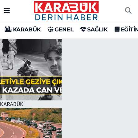
Karabük Nöbetçi Eczaneler
KARABÜK
GENEL
SAĞLIK
EĞİTİ
Karabük Hava Durumu
Karabük Trafik Yoğunluk Haritası
Süper Lig Puan Durumu ve Fikstür
Tüm Manşetler
Son Dakika Haberleri
KARABÜK
Haber Arşivi