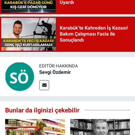
Uyardı
Karabük’te Kahreden İş Kazası!
Bakım Çalışması Facia ile
Sonuçlandı
EDITÖR HAKKINDA
Sevgi Özdemir
Bunlar da ilginizi çekebilir