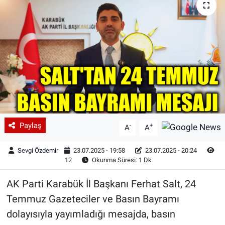
Paylaş
-
+
A
A
Sevgi Özdemir
23.07.2025 - 19:58
23.07.2025 - 20:24
12
Okunma Süresi: 1 Dk
AK Parti Karabük İl Başkanı Ferhat Salt, 24
Temmuz Gazeteciler ve Basın Bayramı
dolayısıyla yayımladığı mesajda, basın