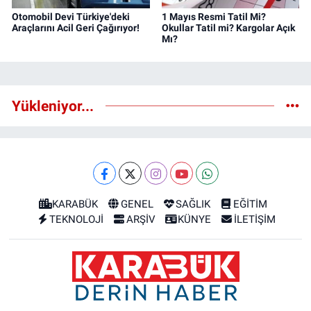
Otomobil Devi Türkiye'deki
1 Mayıs Resmi Tatil Mi?
Araçlarını Acil Geri Çağırıyor!
Okullar Tatil mi? Kargolar Açık
Mı?
Yükleniyor...
KARABÜK
GENEL
SAĞLIK
EĞİTİM
TEKNOLOJİ
ARŞİV
KÜNYE
İLETİŞİM