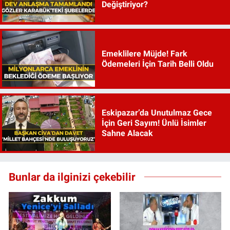
Değiştiriyor?
Emeklilere Müjde! Fark
Ödemeleri İçin Tarih Belli Oldu
Eskipazar’da Unutulmaz Gece
İçin Geri Sayım! Ünlü İsimler
Sahne Alacak
Bunlar da ilginizi çekebilir