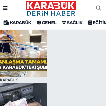
Karabük Nöbetçi Eczaneler
KARABÜK
GENEL
SAĞLIK
EĞİTİ
Karabük Hava Durumu
Karabük Trafik Yoğunluk Haritası
Süper Lig Puan Durumu ve Fikstür
Tüm Manşetler
Son Dakika Haberleri
KARABÜK
Haber Arşivi