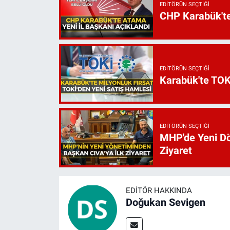
EDITÖRÜN SEÇTIĞI
CHP Karabük'te 
EDITÖRÜN SEÇTIĞI
Karabük'te TOKİ
EDITÖRÜN SEÇTIĞI
MHP'de Yeni D
Ziyaret
EDITÖR HAKKINDA
Doğukan Sevigen