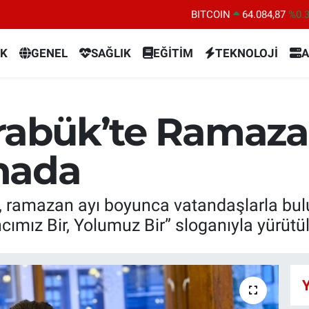
BITCOIN
64.084,87
%0.
DOLAR
47,5760
%0
K
GENEL
SAĞLIK
EĞİTİM
TEKNOLOJİ
A
EURO
55,0126
%0.
STERLİN
64,1794
%0.
GRAM ALTIN
6422.94
%3.
arabük’te Ramaza
BİST100
13.647
%-
hada
ı, ramazan ayı boyunca vatandaşlarla bul
ncımız Bir, Yolumuz Bir” sloganıyla yürütü
Y