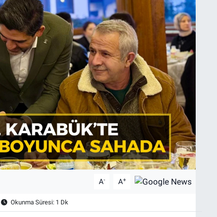
-
+
A
A
Okunma Süresi: 1 Dk