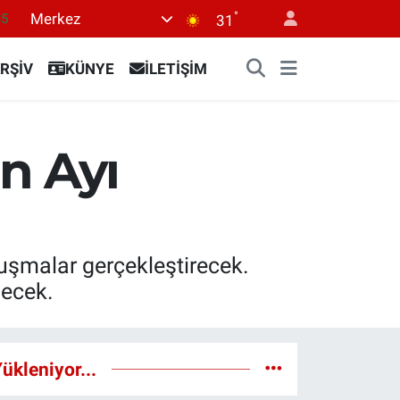
35
°
Merkez
31
.1
RŞİV
KÜNYE
İLETİŞİM
29
29
06
n Ayı
30
uşmalar gerçekleştirecek.
lecek.
ükleniyor...