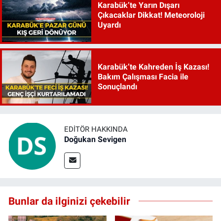
Karabük’te Yarın Dışarı
Çıkacaklar Dikkat! Meteoroloji
Uyardı
Karabük’te Kahreden İş Kazası!
Bakım Çalışması Facia ile
Sonuçlandı
EDITÖR HAKKINDA
Doğukan Sevigen
Bunlar da ilginizi çekebilir