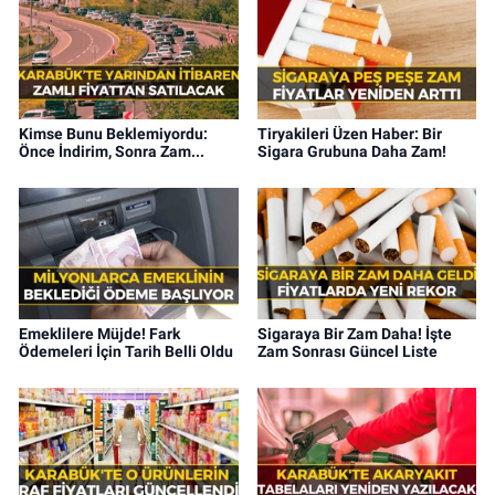
Kimse Bunu Beklemiyordu:
Tiryakileri Üzen Haber: Bir
Önce İndirim, Sonra Zam...
Sigara Grubuna Daha Zam!
Emeklilere Müjde! Fark
Sigaraya Bir Zam Daha! İşte
Ödemeleri İçin Tarih Belli Oldu
Zam Sonrası Güncel Liste