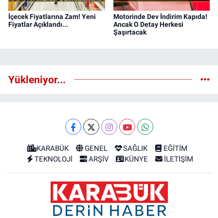
İçecek Fiyatlarına Zam! Yeni
Motorinde Dev İndirim Kapıda!
Fiyatlar Açıklandı...
Ancak O Detay Herkesi
Şaşırtacak
Yükleniyor...
KARABÜK
GENEL
SAĞLIK
EĞİTİM
TEKNOLOJİ
ARŞİV
KÜNYE
İLETİŞİM