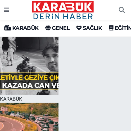
Karabük Nöbetçi Eczaneler
KARABÜK
GENEL
SAĞLIK
EĞİTİ
Karabük Hava Durumu
Karabük Trafik Yoğunluk Haritası
Süper Lig Puan Durumu ve Fikstür
Tüm Manşetler
Son Dakika Haberleri
KARABÜK
Haber Arşivi