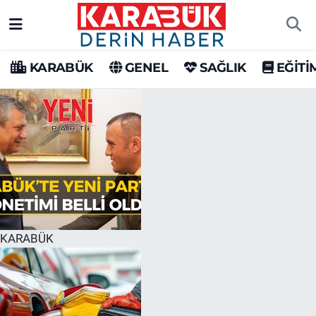
Karabük Nöbetçi Eczaneler
KARABÜK
GENEL
SAĞLIK
EĞİTİ
Karabük Hava Durumu
Karabük Trafik Yoğunluk Haritası
Süper Lig Puan Durumu ve Fikstür
Tüm Manşetler
Son Dakika Haberleri
KARABÜK
Haber Arşivi