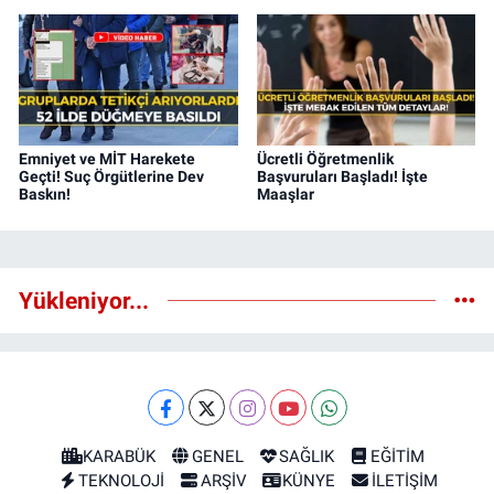
Emniyet ve MİT Harekete
Ücretli Öğretmenlik
Geçti! Suç Örgütlerine Dev
Başvuruları Başladı! İşte
Baskın!
Maaşlar
Yükleniyor...
KARABÜK
GENEL
SAĞLIK
EĞİTİM
TEKNOLOJİ
ARŞİV
KÜNYE
İLETİŞİM