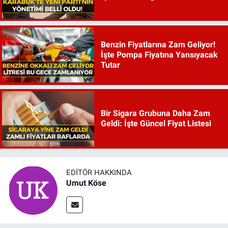
Benzin Fiyatlarına Zam Geliyor!
İşte Pompa Fiyatına Yansıyacak
Tutar
Bir Sigara Grubuna Daha Zam
Geldi: İşte Güncel Fiyat Listesi
EDITÖR HAKKINDA
Umut Köse