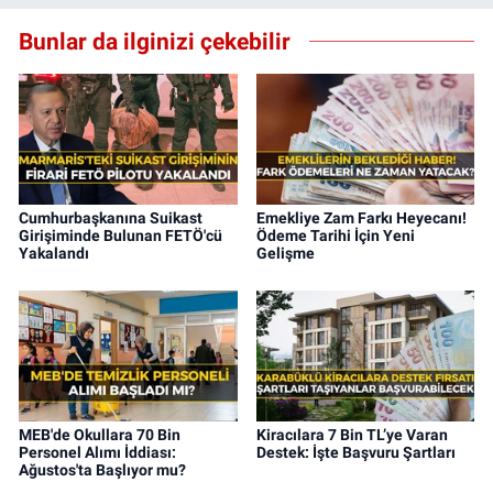
Bunlar da ilginizi çekebilir
Cumhurbaşkanına Suikast
Emekliye Zam Farkı Heyecanı!
Girişiminde Bulunan FETÖ'cü
Ödeme Tarihi İçin Yeni
Yakalandı
Gelişme
MEB'de Okullara 70 Bin
Kiracılara 7 Bin TL’ye Varan
Personel Alımı İddiası:
Destek: İşte Başvuru Şartları
Ağustos'ta Başlıyor mu?