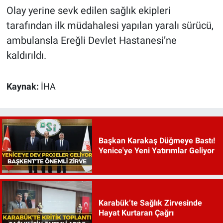
Olay yerine sevk edilen sağlık ekipleri
tarafından ilk müdahalesi yapılan yaralı sürücü,
ambulansla Ereğli Devlet Hastanesi’ne
kaldırıldı.
Kaynak:
İHA
Başkan Karakaş Düğmeye Bastı!
Yenice'ye Yeni Yatırımlar Geliyor
Karabük’te Sağlık Zirvesinde
Hayat Kurtaran Çağrı