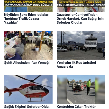
Köylüden Şoke Eden İddialar:
Gazeteciler Cemiyeti'nden
"İneğime Trafik Cezası
Örnek Hareket: Kan Bağışı İçin
Yazdılar"
Seferber Oldular
Şehit Ailesinden İftar Yemeği
Yeni yılın ilk Rus turistleri
Amasra'da
Sağlık Ekipleri Seferber Oldu:
Kontrolden Çıkan Traktör