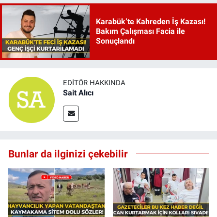
Karabük’te Kahreden İş Kazası!
Bakım Çalışması Facia ile
Sonuçlandı
EDITÖR HAKKINDA
Sait Alıcı
Bunlar da ilginizi çekebilir