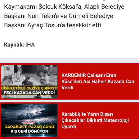
Kaymakamı Selçuk Köksal'a, Alaplı Belediye
Başkanı Nuri Tekin'e ve Gümeli Belediye
Başkanı Aytaç Tosun'a teşekkür etti.
Kaynak:
İHA
KARDEMİR Çalışanı Eren
Köse’den Acı Haber! Kazada Can
Verdi
Karabük’te Yarın Dışarı
Çıkacaklar Dikkat! Meteoroloji
Uyardı