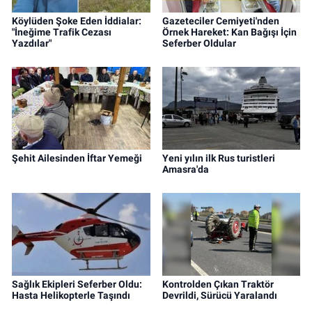
Köylüden Şoke Eden İddialar:
Gazeteciler Cemiyeti'nden
"İneğime Trafik Cezası
Örnek Hareket: Kan Bağışı İçin
Yazdılar"
Seferber Oldular
Şehit Ailesinden İftar Yemeği
Yeni yılın ilk Rus turistleri
Amasra'da
Sağlık Ekipleri Seferber Oldu:
Kontrolden Çıkan Traktör
Hasta Helikopterle Taşındı
Devrildi, Sürücü Yaralandı