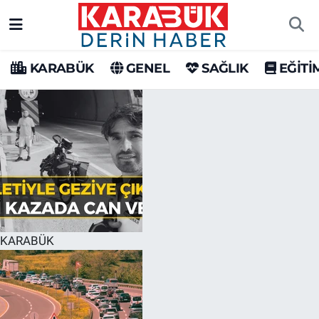
Karabük Nöbetçi Eczaneler
KARABÜK
GENEL
SAĞLIK
EĞİTİ
Karabük Hava Durumu
Karabük Trafik Yoğunluk Haritası
Süper Lig Puan Durumu ve Fikstür
Tüm Manşetler
Son Dakika Haberleri
KARABÜK
Haber Arşivi