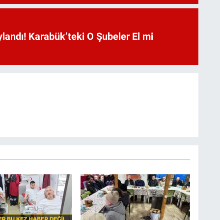
landı! Karabük’teki O Şubeler El mi