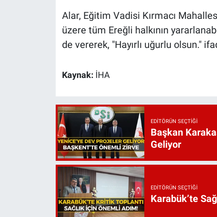
Alar, Eğitim Vadisi Kırmacı Mahalles
üzere tüm Ereğli halkının yararlanab
de vererek, "Hayırlı uğurlu olsun." ifa
Kaynak:
İHA
EDITÖRÜN SEÇTIĞI
Başkan Karakaş
Geliyor
EDITÖRÜN SEÇTIĞI
Karabük’te Sağ