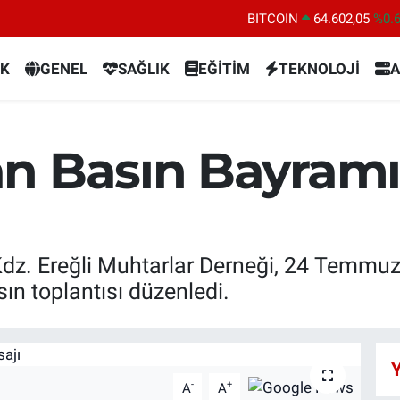
BITCOIN
64.602,05
%0.
DOLAR
47,6006
%0.
K
GENEL
SAĞLIK
EĞİTİM
TEKNOLOJİ
A
EURO
55,0250
%0.
STERLİN
64,2398
%0
GRAM ALTIN
6513.94
%0.
n Basın Bayramı’
BİST100
13.768
%4
 Kdz. Ereğli Muhtarlar Derneği, 24 Temmu
ın toplantısı düzenledi.
Y
-
+
A
A