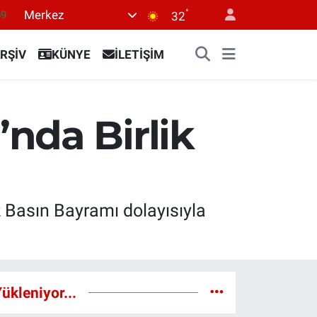
°
Merkez
69
32
06
RŞİV
KÜNYE
İLETİŞİM
02
.2
32
nda Birlik
8
z Basın Bayramı dolayısıyla
ükleniyor...