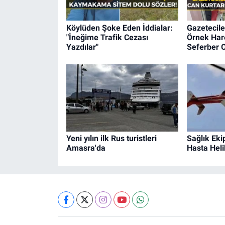
Köylüden Şoke Eden İddialar:
Gazetecile
"İneğime Trafik Cezası
Örnek Hare
Yazdılar"
Seferber O
Yeni yılın ilk Rus turistleri
Sağlık Eki
Amasra'da
Hasta Heli