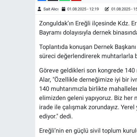
Sait Alıcı
01.08.2025 - 12:19
01.08.2025 - 1
Zonguldak’ın Ereğli ilçesinde Kdz. 
Bayramı dolayısıyla dernek binasında 
Toplantıda konuşan Dernek Başkanı A
süreci değerlendirerek muhtarlarla bi
Göreve geldikleri son kongrede 140 
Alar, "Özellikle derneğimize iyi bir 
140 muhtarımızla birlikte mahallele
elimizden geleni yapıyoruz. Biz her n
irade ile çalışmak zorundayız. Yerel
ediyor." dedi.
Ereğli’nin en güçlü sivil toplum kurul