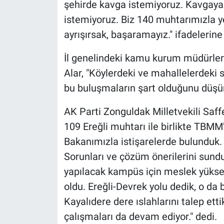
şehirde kavga istemiyoruz. Kavga
istemiyoruz. Biz 140 muhtarımızla y
ayrışırsak, başaramayız." ifadelerine 
İl genelindeki kamu kurum müdürleri
Alar, "Köylerdeki ve mahallelerdeki 
bu buluşmaların şart olduğunu düşün
AK Parti Zonguldak Milletvekili Saffe
109 Ereğli muhtarı ile birlikte TBMM’yi
Bakanımızla istişarelerde bulunduk. 
Sorunları ve çözüm önerilerini sunduk.
yapılacak kampüs için meslek yükseko
oldu. Ereğli-Devrek yolu dedik, o da
Kayalıdere dere ıslahlarını talep etti
çalışmaları da devam ediyor." dedi.