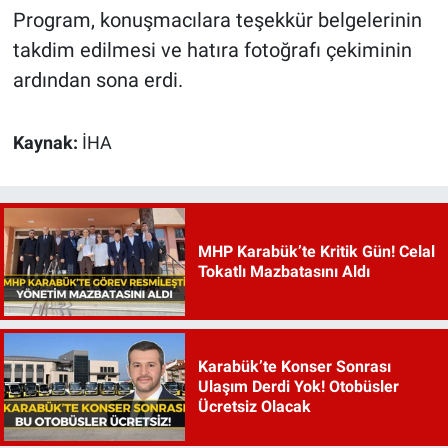
Program, konuşmacılara teşekkür belgelerinin
takdim edilmesi ve hatıra fotoğrafı çekiminin
ardından sona erdi.
Kaynak:
İHA
MHP Karabük’te Kritik Gün! Celal
Tokatlı Mazbatasını Aldı
Karabük’te Konser Sonrası
Ulaşım Derdi Yok! Otobüsler
Ücretsiz Olacak