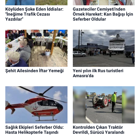
Köylüden Şoke Eden İddialar:
Gazeteciler Cemiyeti'nden
"İneğime Trafik Cezası
Örnek Hareket: Kan Bağışı İçin
Yazdılar"
Seferber Oldular
Şehit Ailesinden İftar Yemeği
Yeni yılın ilk Rus turistleri
Amasra'da
Sağlık Ekipleri Seferber Oldu:
Kontrolden Çıkan Traktör
Hasta Helikopterle Taşındı
Devrildi, Sürücü Yaralandı