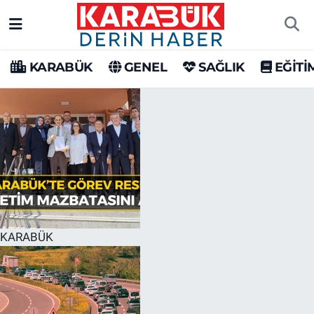
Karabük Nöbetçi Eczaneler
KARABÜK
GENEL
SAĞLIK
EĞİTİ
Karabük Hava Durumu
Karabük Trafik Yoğunluk Haritası
Süper Lig Puan Durumu ve Fikstür
Tüm Manşetler
Son Dakika Haberleri
KARABÜK
Haber Arşivi