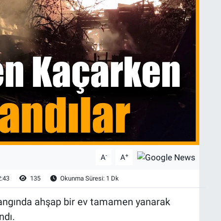
-
+
A
A
2:43
135
Okunma Süresi: 1 Dk
yangında ahşap bir ev tamamen yanarak
ndı.