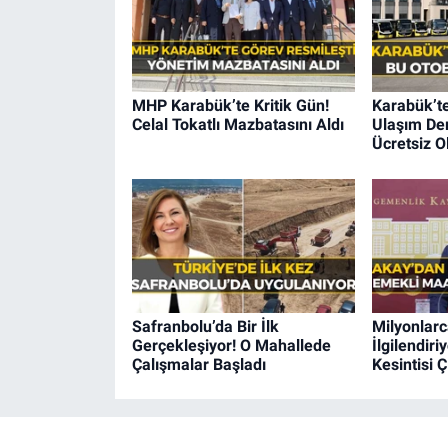
MHP Karabük’te Kritik Gün!
Karabük’t
Celal Tokatlı Mazbatasını Aldı
Ulaşım Der
Ücretsiz O
Safranbolu’da Bir İlk
Milyonlarc
Gerçekleşiyor! O Mahallede
İlgilendir
Çalışmalar Başladı
Kesintisi Ç