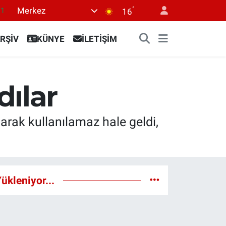
°
Merkez
18
16
32
RŞİV
KÜNYE
İLETİŞİM
38
03
14
dılar
11
rak kullanılamaz hale geldi,
ükleniyor...