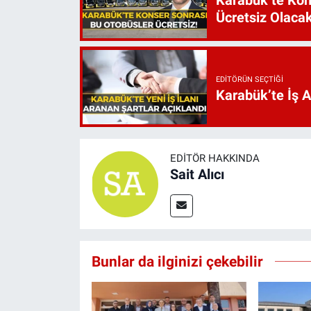
Karabük’te Kon
Ücretsiz Olaca
EDITÖRÜN SEÇTIĞI
Karabük’te İş 
EDITÖR HAKKINDA
Sait Alıcı
Bunlar da ilginizi çekebilir