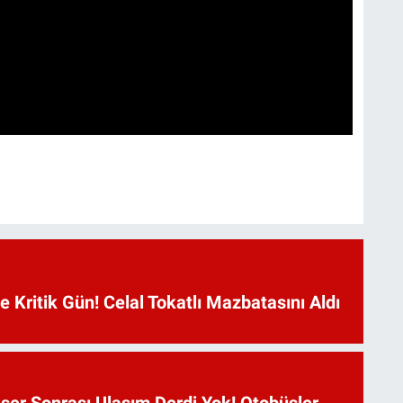
Kritik Gün! Celal Tokatlı Mazbatasını Aldı