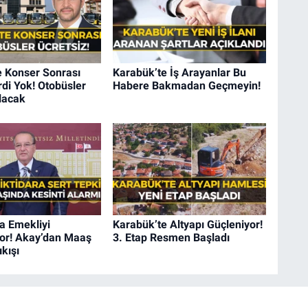
e Konser Sonrası
Karabük’te İş Arayanlar Bu
di Yok! Otobüsler
Habere Bakmadan Geçmeyin!
lacak
a Emekliyi
Karabük’te Altyapı Güçleniyor!
iyor! Akay’dan Maaş
3. Etap Resmen Başladı
ıkışı