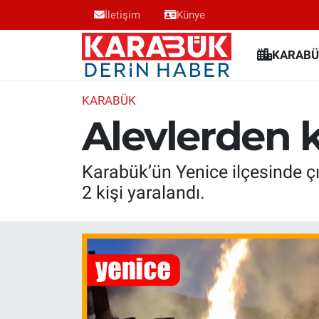
İletişim
Künye
Karabük Nöbetçi Eczaneler
KARABÜ
Karabük Hava Durumu
KARABÜK
Alevlerden 
Karabük Trafik Yoğunluk Haritası
Süper Lig Puan Durumu ve Fikstür
Karabük’ün Yenice ilçesinde ç
2 kişi yaralandı.
Tüm Manşetler
Son Dakika Haberleri
Haber Arşivi