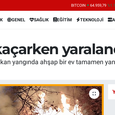
DOLAR
47,7436
%0.
EURO
55,2510
%0.
K
GENEL
SAĞLIK
EĞİTİM
TEKNOLOJİ
A
STERLİN
64,4811
%0.
GRAM ALTIN
6660.55
%0.
BİST100
13.779
%-
kaçarken yaralan
BITCOIN
64.959,79
%1.
ıkan yangında ahşap bir ev tamamen yana
Y