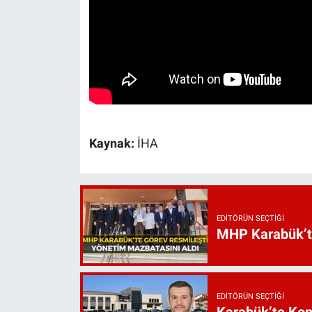
Kaynak:
İHA
EDITÖRÜN SEÇTIĞI
MHP Karabük’te 
EDITÖRÜN SEÇTIĞI