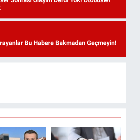
ser Sonrası Ulaşım Derdi Yok! Otobüsler
k
Arayanlar Bu Habere Bakmadan Geçmeyin!