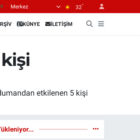
69
°
Merkez
32
06
RŞİV
KÜNYE
İLETİŞİM
.1
21
32
kişi
8
 dumandan etkilenen 5 kişi
ükleniyor...