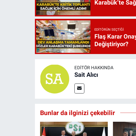
Karabük’te Sağ
EDITÖRÜN SEÇTIĞI
Flaş Karar Onay
Değiştiriyor?
EDITÖR HAKKINDA
Sait Alıcı
Bunlar da ilginizi çekebilir