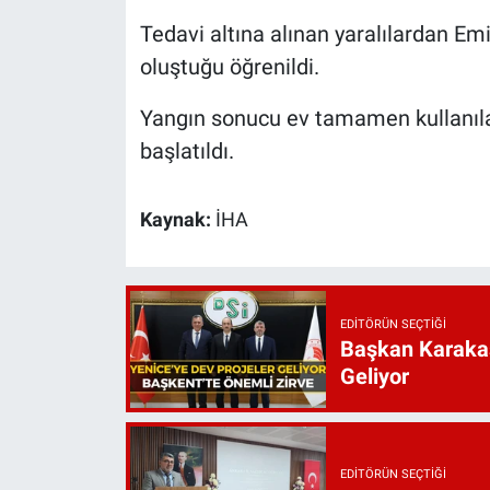
Tedavi altına alınan yaralılardan E
oluştuğu öğrenildi.
Yangın sonucu ev tamamen kullanılam
başlatıldı.
Kaynak:
İHA
EDITÖRÜN SEÇTIĞI
Başkan Karakaş
Geliyor
EDITÖRÜN SEÇTIĞI