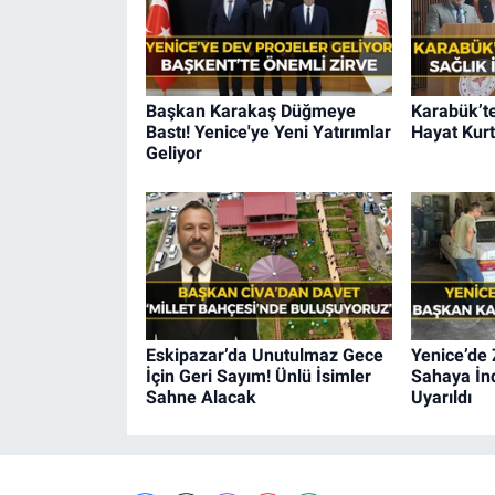
Başkan Karakaş Düğmeye
Karabük’te
Bastı! Yenice'ye Yeni Yatırımlar
Hayat Kurt
Geliyor
Eskipazar’da Unutulmaz Gece
Yenice’de 
İçin Geri Sayım! Ünlü İsimler
Sahaya İnd
Sahne Alacak
Uyarıldı