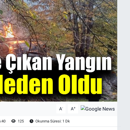
-
+
A
A
6:40
125
Okunma Süresi: 1 Dk