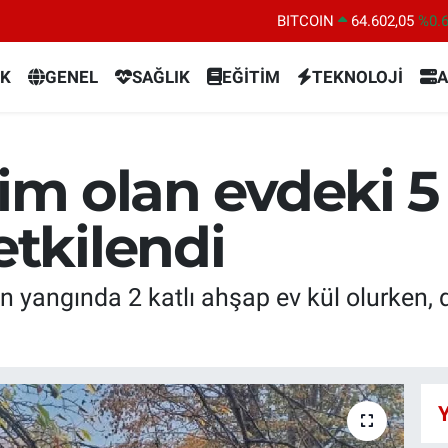
BITCOIN
64.602,05
%0.
DOLAR
47,5986
%0.
K
GENEL
SAĞLIK
EĞİTİM
TEKNOLOJİ
A
EURO
55,0700
%0
STERLİN
64,2438
%0.
GRAM ALTIN
6513.94
%0.
lim olan evdeki 5 
BİST100
13.768
%4
tkilendi
n yangında 2 katlı ahşap ev kül olurken,
Y