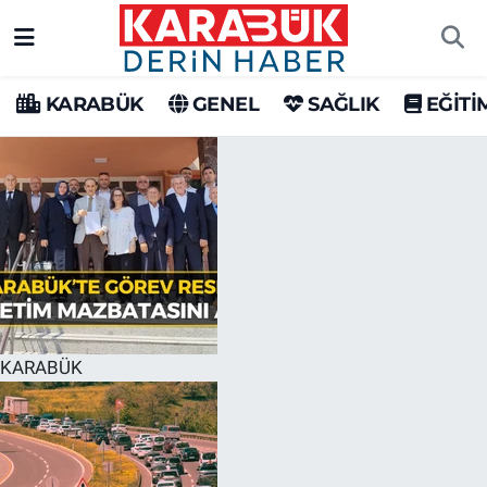
Karabük Nöbetçi Eczaneler
KARABÜK
GENEL
SAĞLIK
EĞİTİ
Karabük Hava Durumu
Karabük Trafik Yoğunluk Haritası
Süper Lig Puan Durumu ve Fikstür
Tüm Manşetler
Son Dakika Haberleri
KARABÜK
Haber Arşivi