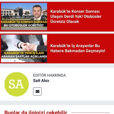
Karabük’te Konser Sonrası
Ulaşım Derdi Yok! Otobüsler
Ücretsiz Olacak
Karabük’te İş Arayanlar Bu
Habere Bakmadan Geçmeyin!
EDITÖR HAKKINDA
Sait Alıcı
Bunlar da ilginizi çekebilir