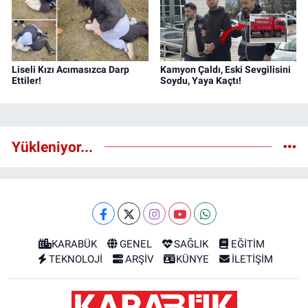
Liseli Kızı Acımasızca Darp
Kamyon Çaldı, Eski Sevgilisini
Ettiler!
Soydu, Yaya Kaçtı!
Yükleniyor...
KARABÜK
GENEL
SAĞLIK
EĞİTİM
TEKNOLOJİ
ARŞİV
KÜNYE
İLETİŞİM