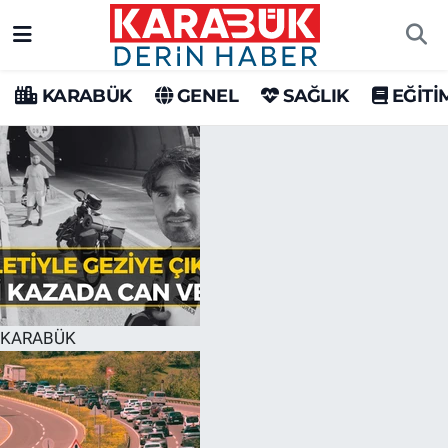
Karabük Nöbetçi Eczaneler
KARABÜK
GENEL
SAĞLIK
EĞİTİ
Karabük Hava Durumu
Karabük Trafik Yoğunluk Haritası
Süper Lig Puan Durumu ve Fikstür
Tüm Manşetler
Son Dakika Haberleri
KARABÜK
Haber Arşivi