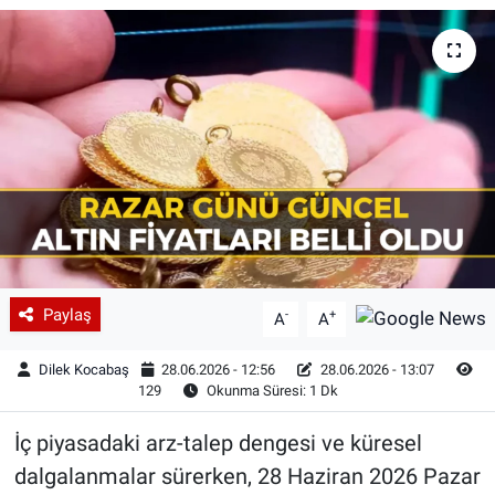
Paylaş
-
+
A
A
Dilek Kocabaş
28.06.2026 - 12:56
28.06.2026 - 13:07
129
Okunma Süresi: 1 Dk
İç piyasadaki arz-talep dengesi ve küresel
dalgalanmalar sürerken, 28 Haziran 2026 Pazar