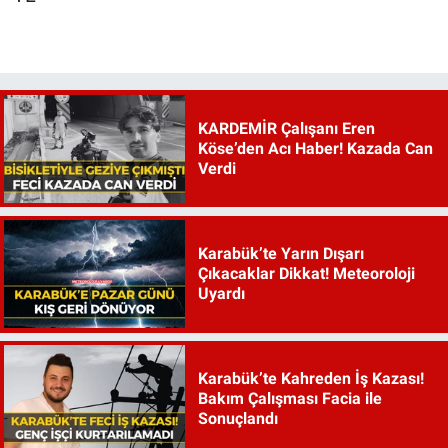
KARDEMİR Çalışanı Eren
Köse’den Acı Haber! Kazada Can
Verdi
Karabük’te Yarın Dışarı
Çıkacaklar Dikkat! Meteoroloji
Uyardı
Karabük’te Kahreden İş Kazası!
Bakım Çalışması Facia ile
Sonuçlandı