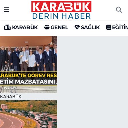
Karabük Nöbetçi Eczaneler
KARABÜK
GENEL
SAĞLIK
EĞİTİ
Karabük Hava Durumu
Karabük Trafik Yoğunluk Haritası
Süper Lig Puan Durumu ve Fikstür
Tüm Manşetler
Son Dakika Haberleri
KARABÜK
Haber Arşivi