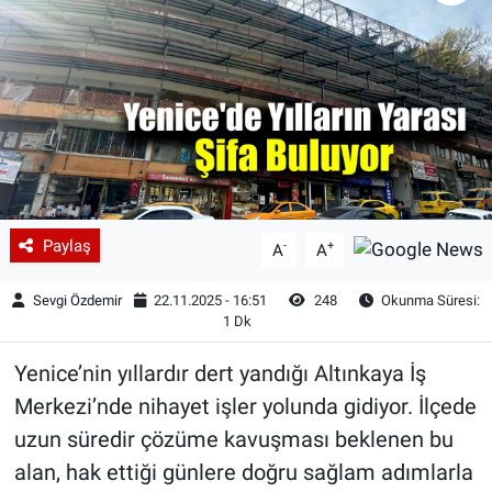
Paylaş
-
+
A
A
Sevgi Özdemir
22.11.2025 - 16:51
248
Okunma Süresi:
1 Dk
Yenice’nin yıllardır dert yandığı Altınkaya İş
Merkezi’nde nihayet işler yolunda gidiyor. İlçede
uzun süredir çözüme kavuşması beklenen bu
alan, hak ettiği günlere doğru sağlam adımlarla