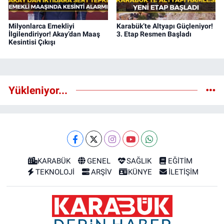
Milyonlarca Emekliyi
Karabük’te Altyapı Güçleniyor!
İlgilendiriyor! Akay’dan Maaş
3. Etap Resmen Başladı
Kesintisi Çıkışı
Yükleniyor...
KARABÜK
GENEL
SAĞLIK
EĞİTİM
TEKNOLOJİ
ARŞİV
KÜNYE
İLETİŞİM