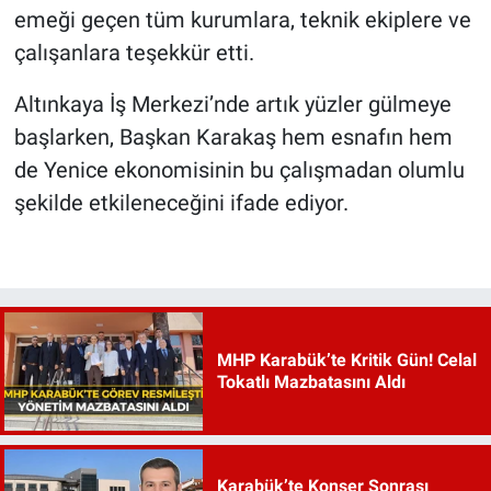
emeği geçen tüm kurumlara, teknik ekiplere ve
çalışanlara teşekkür etti.
Altınkaya İş Merkezi’nde artık yüzler gülmeye
başlarken, Başkan Karakaş hem esnafın hem
de Yenice ekonomisinin bu çalışmadan olumlu
şekilde etkileneceğini ifade ediyor.
MHP Karabük’te Kritik Gün! Celal
Tokatlı Mazbatasını Aldı
Karabük’te Konser Sonrası