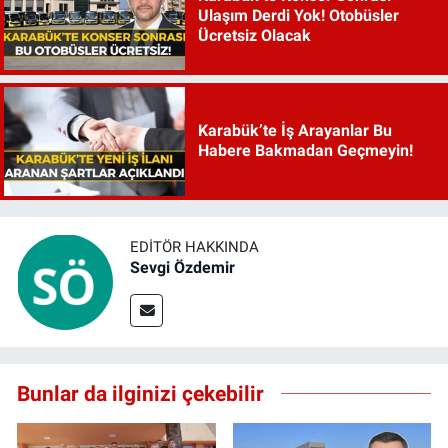
Ulaşım Derdi Yok! Otobüsler
Ücretsiz Olacak
Karabük’te İş Arayanlar Bu
Habere Bakmadan Geçmeyin!
EDITÖR HAKKINDA
Sevgi Özdemir
Bunlar da ilginizi çekebilir