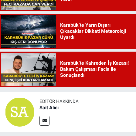
Karabük’te Yarın Dışarı
Çıkacaklar Dikkat! Meteoroloji
Uyardı
Karabük’te Kahreden İş Kazası!
Bakım Çalışması Facia ile
Sonuçlandı
EDITÖR HAKKINDA
Sait Alıcı