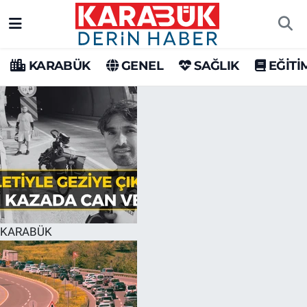
Karabük Nöbetçi Eczaneler
KARABÜK
GENEL
SAĞLIK
EĞİTİ
Karabük Hava Durumu
Karabük Trafik Yoğunluk Haritası
Süper Lig Puan Durumu ve Fikstür
Tüm Manşetler
Son Dakika Haberleri
KARABÜK
Haber Arşivi