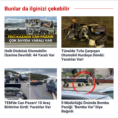
Bunlar da ilginizi çekebilir
Halk Otobüsü Otomobilin
Tünelde Tırla Çarpışan
Üzerine Devrildi: 44 Yaralı Var
Otomobil Hurdaya Döndü:
Yaralılar Var!
TEM’de Can Pazarı! 10 Araç
İl Müdürlüğü Önünde Bomba
Birbirine Girdi: Yaralılar Var
Paniği: "Bomba Var" Diye
Bağırdı