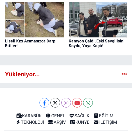
Liseli Kızı Acımasızca Darp
Kamyon Çaldı, Eski Sevgilisini
Ettiler!
Soydu, Yaya Kaçtı!
Yükleniyor...
KARABÜK
GENEL
SAĞLIK
EĞİTİM
TEKNOLOJİ
ARŞİV
KÜNYE
İLETİŞİM