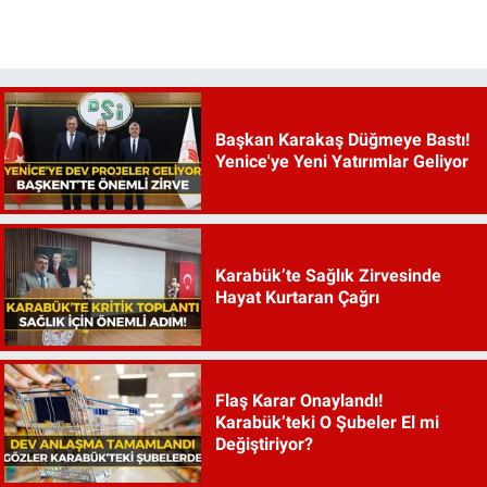
Başkan Karakaş Düğmeye Bastı!
Yenice'ye Yeni Yatırımlar Geliyor
Karabük’te Sağlık Zirvesinde
Hayat Kurtaran Çağrı
Flaş Karar Onaylandı!
Karabük’teki O Şubeler El mi
Değiştiriyor?