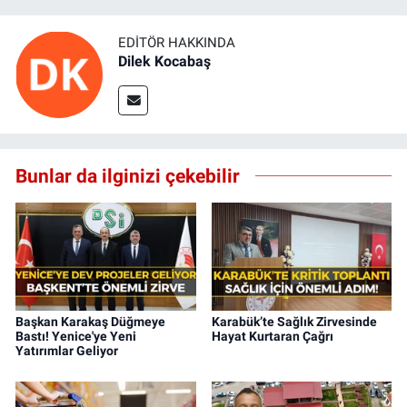
EDITÖR HAKKINDA
Dilek Kocabaş
Bunlar da ilginizi çekebilir
Başkan Karakaş Düğmeye
Karabük’te Sağlık Zirvesinde
Bastı! Yenice'ye Yeni
Hayat Kurtaran Çağrı
Yatırımlar Geliyor