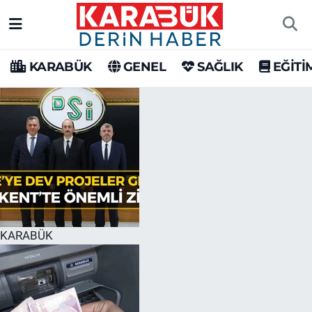
Karabük Nöbetçi Eczaneler
KARABÜK
GENEL
SAĞLIK
EĞİTİ
Karabük Hava Durumu
Karabük Trafik Yoğunluk Haritası
Süper Lig Puan Durumu ve Fikstür
Tüm Manşetler
Son Dakika Haberleri
KARABÜK
Haber Arşivi