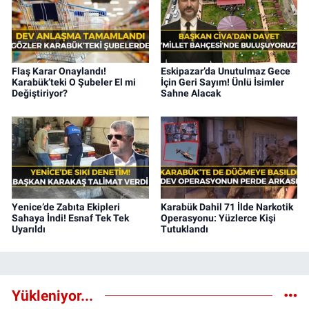
Flaş Karar Onaylandı!
Eskipazar’da Unutulmaz Gece
Karabük’teki O Şubeler El mi
İçin Geri Sayım! Ünlü İsimler
Değiştiriyor?
Sahne Alacak
Yenice’de Zabıta Ekipleri
Karabük Dahil 71 İlde Narkotik
Sahaya İndi! Esnaf Tek Tek
Operasyonu: Yüzlerce Kişi
Uyarıldı
Tutuklandı
Yükleniyor...