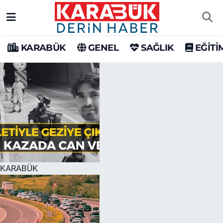
Karabük Nöbetçi Eczaneler
KARABÜK
GENEL
SAĞLIK
EĞİTİ
Karabük Hava Durumu
Karabük Trafik Yoğunluk Haritası
Süper Lig Puan Durumu ve Fikstür
Tüm Manşetler
Son Dakika Haberleri
KARABÜK
Haber Arşivi