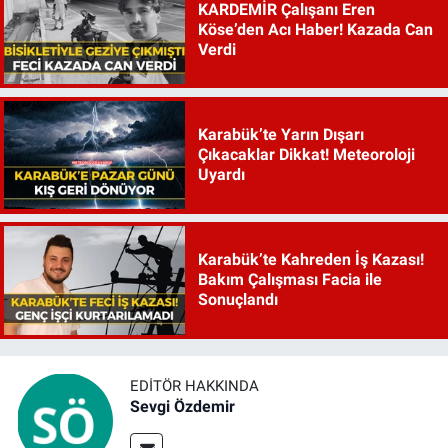
KARDEMİR Çalışanı Eren
Köse’den Acı Haber! Kazada Can
Verdi
Karabük’te Yarın Dışarı
Çıkacaklar Dikkat! Meteoroloji
Uyardı
Karabük’te Kahreden İş Kazası!
Bakım Çalışması Facia ile
Sonuçlandı
EDITÖR HAKKINDA
Sevgi Özdemir