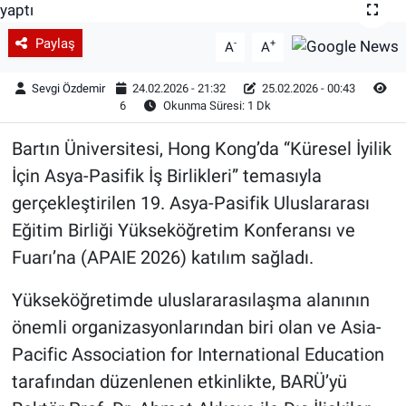
Paylaş
-
+
A
A
Sevgi Özdemir
24.02.2026 - 21:32
25.02.2026 - 00:43
6
Okunma Süresi: 1 Dk
Bartın Üniversitesi, Hong Kong’da “Küresel İyilik
İçin Asya-Pasifik İş Birlikleri” temasıyla
gerçekleştirilen 19. Asya-Pasifik Uluslararası
Eğitim Birliği Yükseköğretim Konferansı ve
Fuarı’na (APAIE 2026) katılım sağladı.
Yükseköğretimde uluslararasılaşma alanının
önemli organizasyonlarından biri olan ve Asia-
Pacific Association for International Education
tarafından düzenlenen etkinlikte, BARÜ’yü