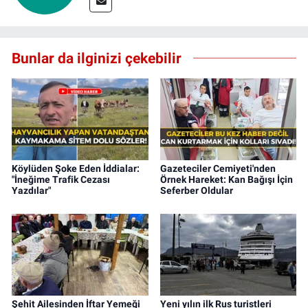
Bunlar da ilginizi çekebilir
Köylüden Şoke Eden İddialar:
Gazeteciler Cemiyeti'nden
"İneğime Trafik Cezası
Örnek Hareket: Kan Bağışı İçin
Yazdılar"
Seferber Oldular
Şehit Ailesinden İftar Yemeği
Yeni yılın ilk Rus turistleri