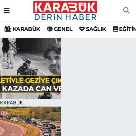
Karabük Nöbetçi Eczaneler
KARABÜK
GENEL
SAĞLIK
EĞİTİ
Karabük Hava Durumu
Karabük Trafik Yoğunluk Haritası
Süper Lig Puan Durumu ve Fikstür
Tüm Manşetler
Son Dakika Haberleri
KARABÜK
Haber Arşivi