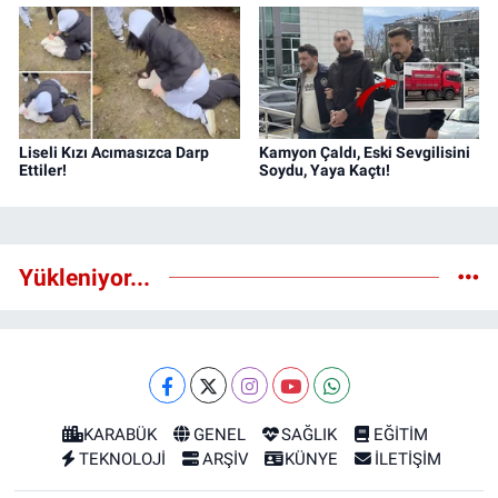
Liseli Kızı Acımasızca Darp
Kamyon Çaldı, Eski Sevgilisini
Ettiler!
Soydu, Yaya Kaçtı!
Yükleniyor...
KARABÜK
GENEL
SAĞLIK
EĞİTİM
TEKNOLOJİ
ARŞİV
KÜNYE
İLETİŞİM