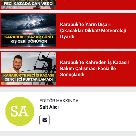
Karabük’te Yarın Dışarı
Çıkacaklar Dikkat! Meteoroloji
Uyardı
Karabük’te Kahreden İş Kazası!
Bakım Çalışması Facia ile
Sonuçlandı
EDITÖR HAKKINDA
Sait Alıcı