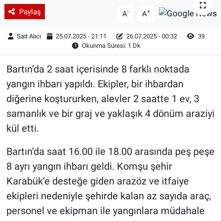
Paylaş
-
+
A
A
Sait Alıcı
25.07.2025 - 21:11
26.07.2025 - 00:32
39
Okunma Süresi: 1 Dk
Bartın’da 2 saat içerisinde 8 farklı noktada
yangın ihbarı yapıldı. Ekipler, bir ihbardan
diğerine koştururken, alevler 2 saatte 1 ev, 3
samanlık ve bir graj ve yaklaşık 4 dönüm araziyi
kül etti.
Bartın’da saat 16.00 ile 18.00 arasında peş peşe
8 ayrı yangın ihbarı geldi. Komşu şehir
Karabük’e desteğe giden arazöz ve itfaiye
ekipleri nedeniyle şehirde kalan az sayıda araç,
personel ve ekipman ile yangınlara müdahale