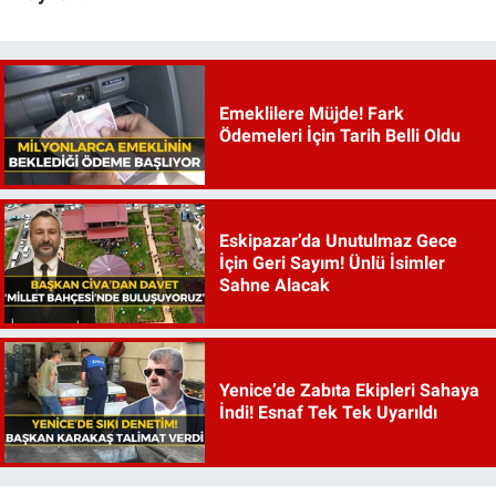
Emeklilere Müjde! Fark
Ödemeleri İçin Tarih Belli Oldu
Eskipazar’da Unutulmaz Gece
İçin Geri Sayım! Ünlü İsimler
Sahne Alacak
Yenice’de Zabıta Ekipleri Sahaya
İndi! Esnaf Tek Tek Uyarıldı