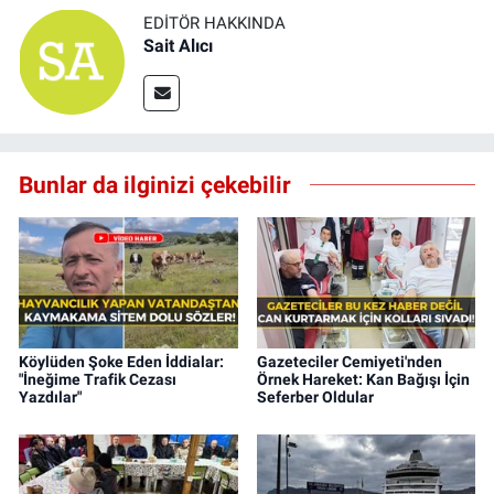
EDITÖR HAKKINDA
Sait Alıcı
Bunlar da ilginizi çekebilir
Köylüden Şoke Eden İddialar:
Gazeteciler Cemiyeti'nden
"İneğime Trafik Cezası
Örnek Hareket: Kan Bağışı İçin
Yazdılar"
Seferber Oldular