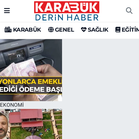
Karabük Nöbetçi Eczaneler
KARABÜK
GENEL
SAĞLIK
EĞİTİ
Karabük Hava Durumu
Karabük Trafik Yoğunluk Haritası
Süper Lig Puan Durumu ve Fikstür
Tüm Manşetler
Son Dakika Haberleri
EKONOMİ
Haber Arşivi