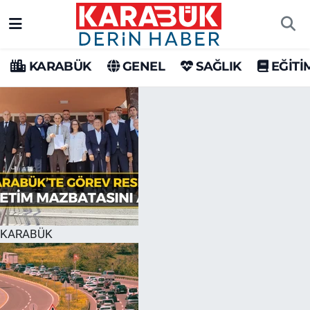
Karabük Nöbetçi Eczaneler
KARABÜK
GENEL
SAĞLIK
EĞİTİ
Karabük Hava Durumu
Karabük Trafik Yoğunluk Haritası
Süper Lig Puan Durumu ve Fikstür
Tüm Manşetler
Son Dakika Haberleri
KARABÜK
Haber Arşivi