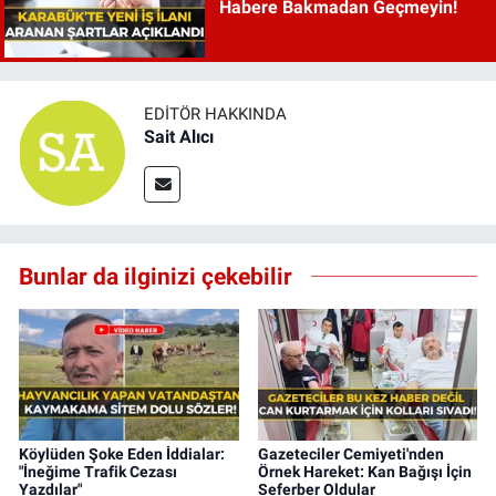
Habere Bakmadan Geçmeyin!
EDITÖR HAKKINDA
Sait Alıcı
Bunlar da ilginizi çekebilir
Köylüden Şoke Eden İddialar:
Gazeteciler Cemiyeti'nden
"İneğime Trafik Cezası
Örnek Hareket: Kan Bağışı İçin
Yazdılar"
Seferber Oldular