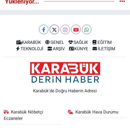
Yükleniyor...
KARABÜK
GENEL
SAĞLIK
EĞİTİM
TEKNOLOJİ
ARŞİV
KÜNYE
İLETİŞİM
Karabük'de Doğru Haberin Adresi
Karabük Nöbetçi
Karabük Hava Durumu
Eczaneler