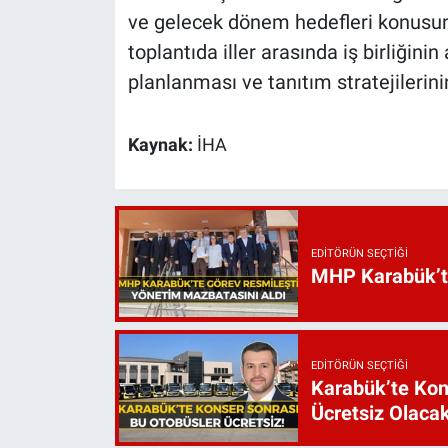
ve gelecek dönem hedefleri konusund
toplantıda iller arasında iş birliğinin
planlanması ve tanıtım stratejilerinin
Kaynak:
İHA
EDITÖRÜN SEÇTIĞI
MHP Karabük’te 
EDITÖRÜN SEÇTIĞI
Karabük’te Kon
Ücretsiz Olaca