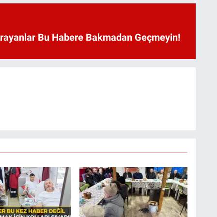
Arayanlar Bu Habere Bakmadan Geçmeyin!