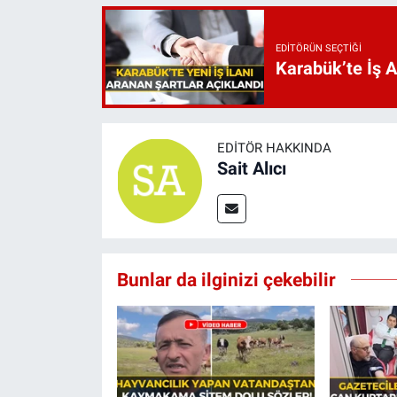
EDITÖRÜN SEÇTIĞI
Karabük’te İş 
EDITÖR HAKKINDA
Sait Alıcı
Bunlar da ilginizi çekebilir