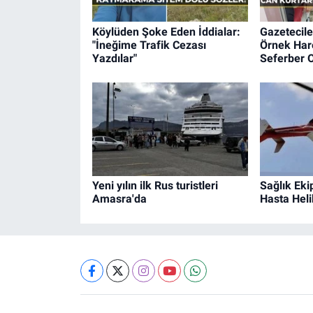
Köylüden Şoke Eden İddialar:
Gazetecile
"İneğime Trafik Cezası
Örnek Hare
Yazdılar"
Seferber O
Yeni yılın ilk Rus turistleri
Sağlık Eki
Amasra'da
Hasta Heli