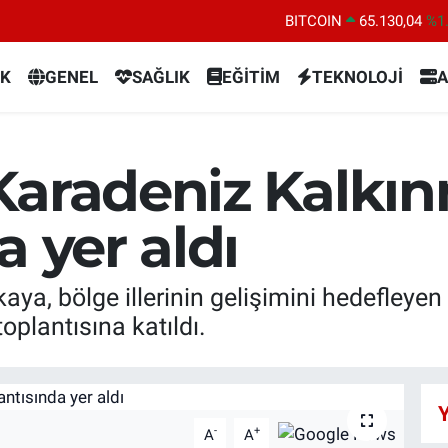
BITCOIN
65.130,04
%1
DOLAR
47,7106
%0.
K
GENEL
SAĞLIK
EĞİTİM
TEKNOLOJİ
A
EURO
55,1652
%0.
STERLİN
64,4046
%0.
GRAM ALTIN
6648.99
%2.
Karadeniz Kalkınm
BİST100
13.773
%-
a yer aldı
kaya, bölge illerinin gelişimini hedefley
oplantısına katıldı.
Y
-
+
A
A