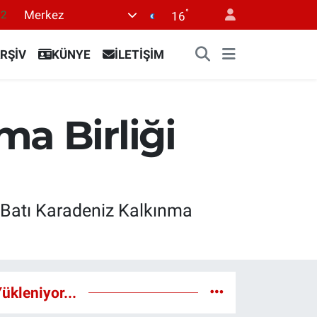
°
Merkez
.2
16
17
RŞİV
KÜNYE
İLETİŞİM
27
35
59
a Birliği
19
en Batı Karadeniz Kalkınma
ükleniyor...