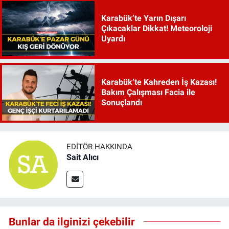
Karabük’te Yarın Dışarı
Çıkacaklar Dikkat! Meteoroloji
Uyardı
Karabük’te Kahreden İş Kazası!
Bakım Çalışması Facia ile
Sonuçlandı
EDITÖR HAKKINDA
Sait Alıcı
Bunlar da ilginizi çekebilir