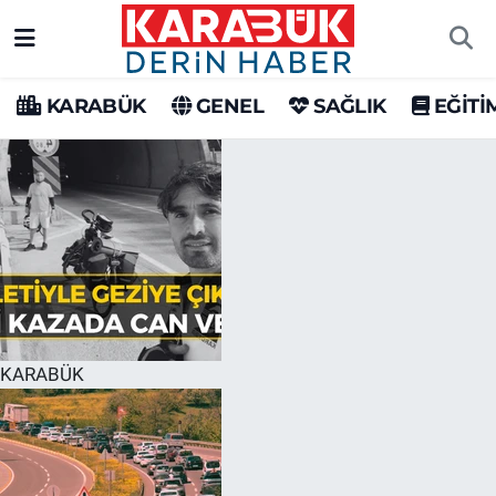
Karabük Nöbetçi Eczaneler
KARABÜK
GENEL
SAĞLIK
EĞİTİ
Karabük Hava Durumu
Karabük Trafik Yoğunluk Haritası
Süper Lig Puan Durumu ve Fikstür
Tüm Manşetler
Son Dakika Haberleri
KARABÜK
Haber Arşivi