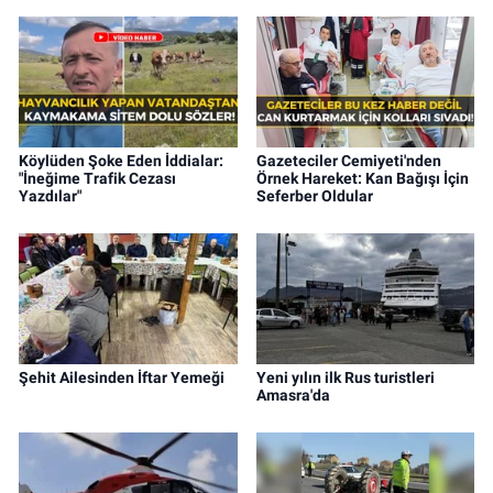
Köylüden Şoke Eden İddialar:
Gazeteciler Cemiyeti'nden
"İneğime Trafik Cezası
Örnek Hareket: Kan Bağışı İçin
Yazdılar"
Seferber Oldular
Şehit Ailesinden İftar Yemeği
Yeni yılın ilk Rus turistleri
Amasra'da