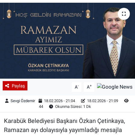
Paylaş
-
+
A
A
Sevgi Özdemir
18.02.2026 - 21:04
18.02.2026 - 21:09
44
Okunma Süresi: 1 Dk
Karabük Belediyesi Başkanı Özkan Çetinkaya,
Ramazan ayı dolayısıyla yayımladığı mesajla