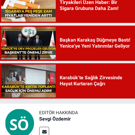
Tiryakileri Üzen Haber: Bir
Sigara Grubuna Daha Zam!
Başkan Karakaş Düğmeye Bastı!
Yenice'ye Yeni Yatırımlar Geliyor
Karabük’te Sağlık Zirvesinde
Hayat Kurtaran Çağrı
EDITÖR HAKKINDA
Sevgi Özdemir