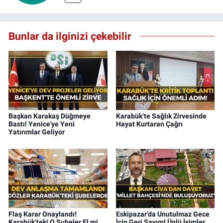
Bunlar da ilginizi çekebilir
Başkan Karakaş Düğmeye
Karabük’te Sağlık Zirvesinde
Bastı! Yenice'ye Yeni
Hayat Kurtaran Çağrı
Yatırımlar Geliyor
Flaş Karar Onaylandı!
Eskipazar’da Unutulmaz Gece
Karabük’teki O Şubeler El mi
İçin Geri Sayım! Ünlü İsimler