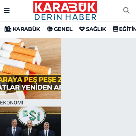
Karabük Nöbetçi Eczaneler
KARABÜK
GENEL
SAĞLIK
EĞİTİ
Karabük Hava Durumu
Karabük Trafik Yoğunluk Haritası
Süper Lig Puan Durumu ve Fikstür
Tüm Manşetler
Son Dakika Haberleri
EKONOMİ
Haber Arşivi