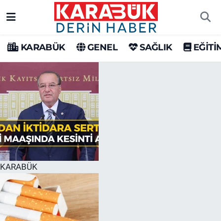
Karabük Nöbetçi Eczaneler
KARABÜK
GENEL
SAĞLIK
EĞİTİ
Karabük Hava Durumu
Karabük Trafik Yoğunluk Haritası
Süper Lig Puan Durumu ve Fikstür
Tüm Manşetler
Son Dakika Haberleri
KARABÜK
Haber Arşivi