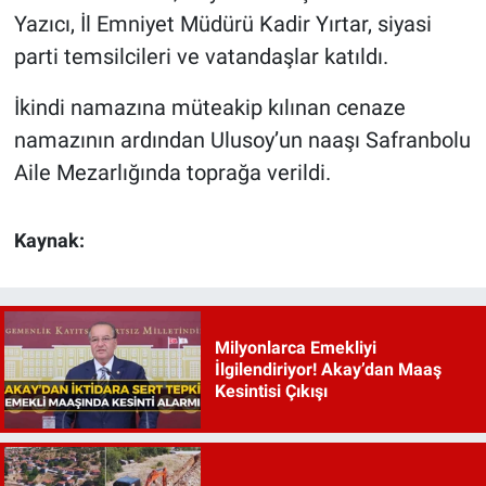
Yazıcı, İl Emniyet Müdürü Kadir Yırtar, siyasi
parti temsilcileri ve vatandaşlar katıldı.
İkindi namazına müteakip kılınan cenaze
namazının ardından Ulusoy’un naaşı Safranbolu
Aile Mezarlığında toprağa verildi.
Kaynak:
Milyonlarca Emekliyi
İlgilendiriyor! Akay’dan Maaş
Kesintisi Çıkışı