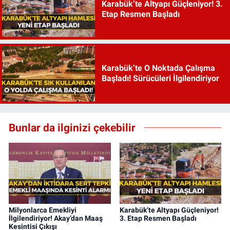
Karabük’te Altyapı Güçleniyor! 3.
Etap Resmen Başladı
Karabük’te O Noktada Çalışma
Başladı! Sürücüleri İlgilendiriyor
Bunlar da ilginizi çekebilir
Milyonlarca Emekliyi
Karabük’te Altyapı Güçleniyor!
İlgilendiriyor! Akay’dan Maaş
3. Etap Resmen Başladı
Kesintisi Çıkışı