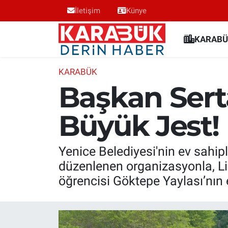
İletişim
Künye
Karabük Nöbetçi Eczaneler
KARABÜ
Karabük Hava Durumu
KARABÜK
Başkan Sert
Karabük Trafik Yoğunluk Haritası
Büyük Jest!
Süper Lig Puan Durumu ve Fikstür
Tüm Manşetler
Yenice Belediyesi'nin ev sahi
düzenlenen organizasyonla, Lis
Son Dakika Haberleri
öğrencisi Göktepe Yaylası’nın
Haber Arşivi