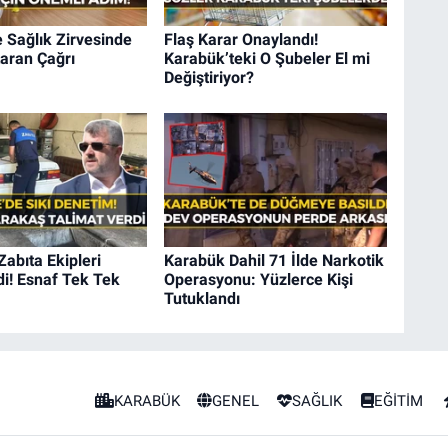
 Sağlık Zirvesinde
Flaş Karar Onaylandı!
aran Çağrı
Karabük’teki O Şubeler El mi
Değiştiriyor?
Zabıta Ekipleri
Karabük Dahil 71 İlde Narkotik
i! Esnaf Tek Tek
Operasyonu: Yüzlerce Kişi
Tutuklandı
KARABÜK
GENEL
SAĞLIK
EĞİTİM