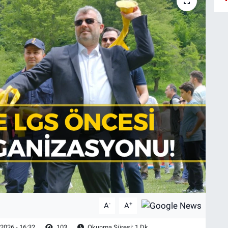
-
+
A
A
2026 - 16:32
103
Okunma Süresi: 1 Dk