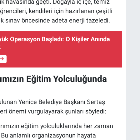
ik havasında geçti. Doğayla iç içe, temiz
ğrencileri, kendileri için hazırlanan çeşitli
rak sınav öncesinde adeta enerji tazeledi.
ük Operasyon Başladı: O Kişiler Anında
k
rımızın Eğitim Yolculuğunda
ulunan Yenice Belediye Başkanı Sertaş
eri önemi vurgulayarak şunları söyledi:
arımızın eğitim yolculuklarında her zaman
 Bu anlamlı organizasyonun hayata