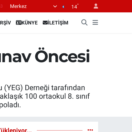
°
Merkez
63
14
16
RŞİV
KÜNYE
İLETİŞİM
02
07
45
ınav Öncesi
0
u (YEG) Derneği tarafından
klaşık 100 ortaokul 8. sınıf
poladı.
ükleniyor...