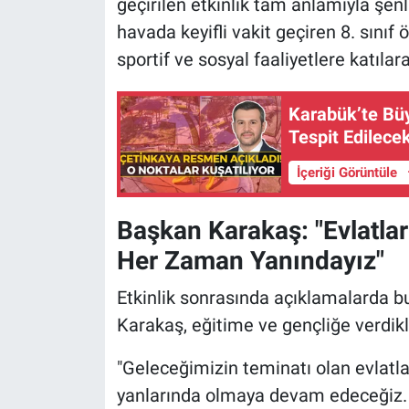
geçirilen etkinlik tam anlamıyla şenl
havada keyifli vakit geçiren 8. sınıf ö
sportif ve sosyal faaliyetlere katıla
Karabük’te Büy
Tespit Edilece
İçeriği Görüntüle
Başkan Karakaş: "Evlatla
Her Zaman Yanındayız"
Etkinlik sonrasında açıklamalarda b
Karakaş, eğitime ve gençliğe verdikl
"Geleceğimizin teminatı olan evlatl
yanlarında olmaya devam edeceğiz.