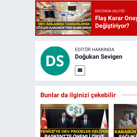
EDITÖRÜN SEÇTIĞI
Flaş Karar Onay
Değiştiriyor?
EDITÖR HAKKINDA
Doğukan Sevigen
Bunlar da ilginizi çekebilir