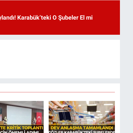
landı! Karabük’teki O Şubeler El mi