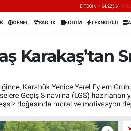
BITCOIN
64.225,61
%-0.
DOLAR
47,7143
%0.
K
GENEL
SAĞLIK
EĞİTİM
TEKNOLOJİ
A
EURO
55,0317
%-0.
STERLİN
64,2463
%0.
GRAM ALTIN
6510.40
%0.
aş Karakaş’tan S
BİST100
13.799
%7
pliğinde, Karabük Yenice Yerel Eylem Grub
elere Geçiş Sınavı’na (LGS) hazırlanan ya
 eşsiz doğasında moral ve motivasyon de
Y