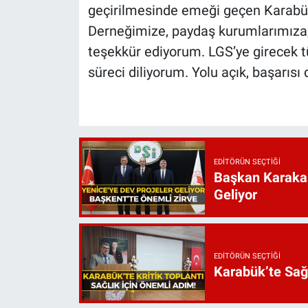
geçirilmesinde emeği geçen Karabü
Derneğimize, paydaş kurumlarımıza,
teşekkür ediyorum. LGS’ye girecek tü
süreci diliyorum. Yolu açık, başarısı
EDITÖRÜN SEÇTIĞI
Başkan Karakaş
Geliyor
EDITÖRÜN SEÇTIĞI
Karabük’te Sağ