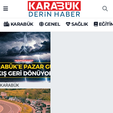
Karabük Nöbetçi Eczaneler
KARABÜK
GENEL
SAĞLIK
EĞİTİ
Karabük Hava Durumu
Karabük Trafik Yoğunluk Haritası
Süper Lig Puan Durumu ve Fikstür
Tüm Manşetler
Son Dakika Haberleri
KARABÜK
Haber Arşivi