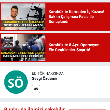
Karabük’te Kahreden İş Kazası!
Bakım Çalışması Facia ile
Sonuçlandı
Karabük’te 8 Ayrı Operasyon:
Ele Geçirilenler Şaşırttı!
EDITÖR HAKKINDA
Sevgi Özdemir
Bunlar da ilginizi çekebilir