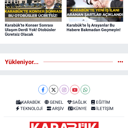
Karabük’te Konser Sonrası
Karabük’te İş Arayanlar Bu
Ulaşım Derdi Yok! Otobüsler
Habere Bakmadan Geçmeyin!
Ücretsiz Olacak
Yükleniyor...
KARABÜK
GENEL
SAĞLIK
EĞİTİM
TEKNOLOJİ
ARŞİV
KÜNYE
İLETİŞİM