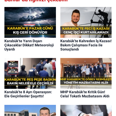
Karabük’te Yarın Dışarı
Karabük’te Kahreden İş Kazası!
Çıkacaklar Dikkat! Meteoroloji
Bakım Çalışması Facia ile
Uyardı
Sonuçlandı
Karabük’te 8 Ayrı Operasyon:
MHP Karabük’te Kritik Gün!
Ele Geçirilenler Şaşırttı!
Celal Tokatlı Mazbatasını Aldı