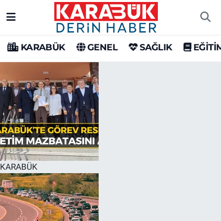
Karabük Nöbetçi Eczaneler
KARABÜK
GENEL
SAĞLIK
EĞİTİ
Karabük Hava Durumu
Karabük Trafik Yoğunluk Haritası
Süper Lig Puan Durumu ve Fikstür
Tüm Manşetler
Son Dakika Haberleri
KARABÜK
Haber Arşivi