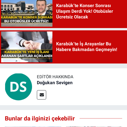
Karabük’te Konser Sonrası
Ulaşım Derdi Yok! Otobüsler
Ücretsiz Olacak
Karabük’te İş Arayanlar Bu
Habere Bakmadan Geçmeyin!
EDITÖR HAKKINDA
Doğukan Sevigen
Bunlar da ilginizi çekebilir