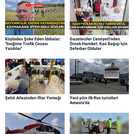
Köylüden Şoke Eden İddialar:
Gazeteciler Cemiyeti'nden
"İneğime Trafik Cezası
Örnek Hareket: Kan Bağışı İçin
Yazdılar"
Seferber Oldular
Şehit Ailesinden İftar Yemeği
Yeni yılın ilk Rus turistleri
Amasra'da