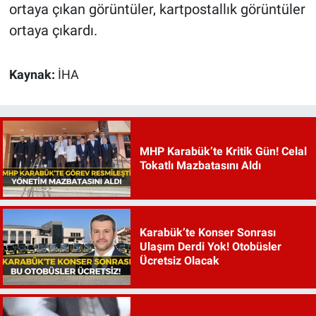
ortaya çıkan görüntüler, kartpostallık görüntüler
ortaya çıkardı.
Kaynak:
İHA
MHP Karabük’te Kritik Gün! Celal
Tokatlı Mazbatasını Aldı
Karabük’te Konser Sonrası
Ulaşım Derdi Yok! Otobüsler
Ücretsiz Olacak