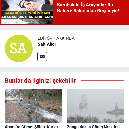
Karabük’te İş Arayanlar Bu
Habere Bakmadan Geçmeyin!
EDITÖR HAKKINDA
Sait Alıcı
Bunlar da ilginizi çekebilir
Abant’ta Görsel Şölen: Karlar
Zonguldak’ta Görüş Mesafesi