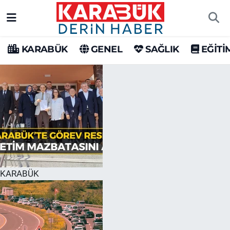
Karabük Nöbetçi Eczaneler
KARABÜK
GENEL
SAĞLIK
EĞİTİ
Karabük Hava Durumu
Karabük Trafik Yoğunluk Haritası
Süper Lig Puan Durumu ve Fikstür
Tüm Manşetler
Son Dakika Haberleri
KARABÜK
Haber Arşivi