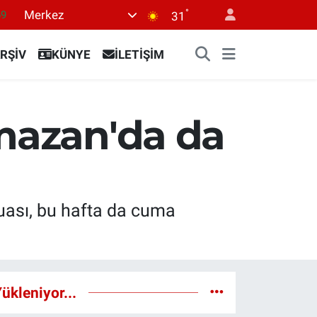
°
Merkez
69
31
06
RŞİV
KÜNYE
İLETİŞİM
.1
21
39
amazan'da da
0
duası, bu hafta da cuma
ükleniyor...