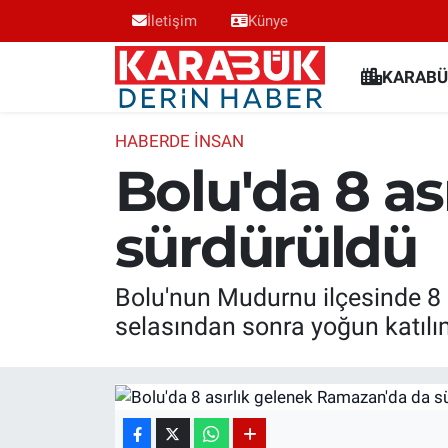
İletişim
Künye
Karabük Nöbetçi Eczaneler
KARABÜ
Karabük Hava Durumu
HABERDE INSAN
Bolu'da 8 a
Karabük Trafik Yoğunluk Haritası
sürdürüldü
Süper Lig Puan Durumu ve Fikstür
Tüm Manşetler
Bolu'nun Mudurnu ilçesinde 8 
selasından sonra yoğun katılım
Son Dakika Haberleri
Haber Arşivi