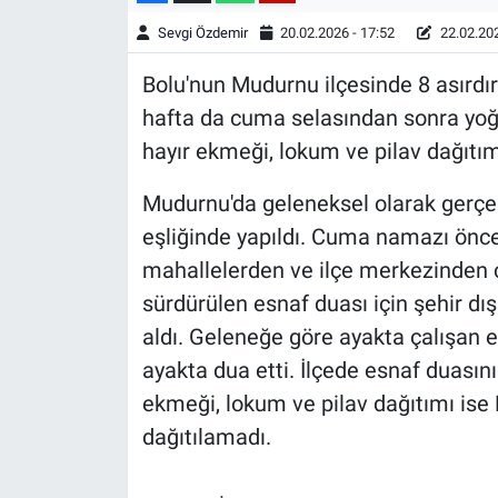
Sevgi Özdemir
20.02.2026 - 17:52
22.02.202
Bolu'nun Mudurnu ilçesinde 8 asırdır
hafta da cuma selasından sonra yoğu
hayır ekmeği, lokum ve pilav dağıtım
Mudurnu'da geleneksel olarak gerçekl
eşliğinde yapıldı. Cuma namazı önc
mahallelerden ve ilçe merkezinden ço
sürdürülen esnaf duası için şehir dış
aldı. Geleneğe göre ayakta çalışan e
ayakta dua etti. İlçede esnaf duasın
ekmeği, lokum ve pilav dağıtımı ise
dağıtılamadı.