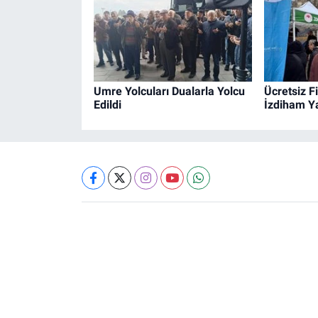
Umre Yolcuları Dualarla Yolcu
Ücretsiz F
Edildi
İzdiham Ya