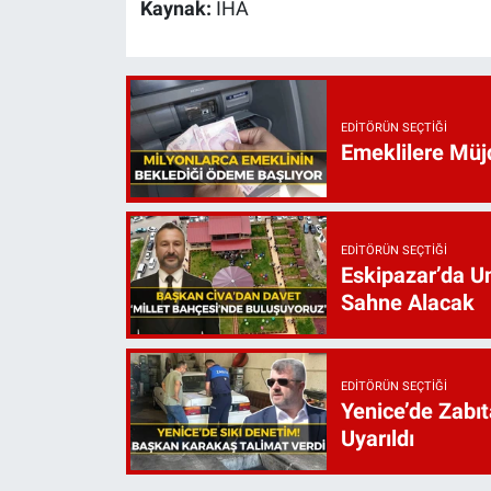
Kaynak:
İHA
EDITÖRÜN SEÇTIĞI
Emeklilere Müjd
EDITÖRÜN SEÇTIĞI
Eskipazar’da Un
Sahne Alacak
EDITÖRÜN SEÇTIĞI
Yenice’de Zabıt
Uyarıldı