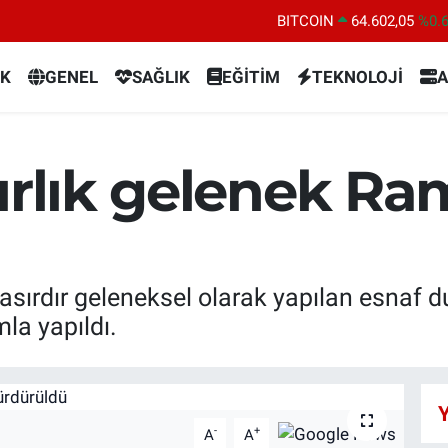
BITCOIN
64.602,05
%0.
DOLAR
47,5986
%0.
K
GENEL
SAĞLIK
EĞİTİM
TEKNOLOJİ
A
EURO
55,0700
%0
STERLİN
64,2438
%0.
GRAM ALTIN
6518.23
%0.
sırlık gelenek R
BİST100
13.703
%
asırdır geleneksel olarak yapılan esnaf 
la yapıldı.
Y
-
+
A
A