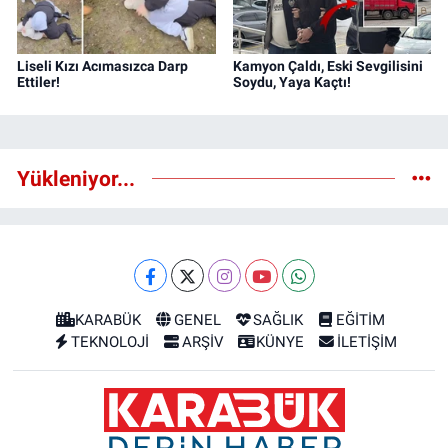
Liseli Kızı Acımasızca Darp
Kamyon Çaldı, Eski Sevgilisini
Ettiler!
Soydu, Yaya Kaçtı!
Yükleniyor...
KARABÜK
GENEL
SAĞLIK
EĞİTİM
TEKNOLOJİ
ARŞİV
KÜNYE
İLETİŞİM