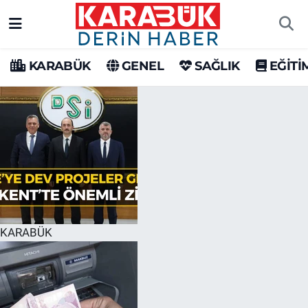
Karabük Nöbetçi Eczaneler
KARABÜK
GENEL
SAĞLIK
EĞİTİ
Karabük Hava Durumu
Karabük Trafik Yoğunluk Haritası
Süper Lig Puan Durumu ve Fikstür
Tüm Manşetler
Son Dakika Haberleri
KARABÜK
Haber Arşivi