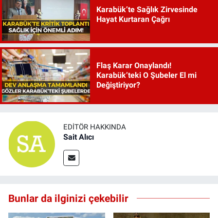
Karabük’te Sağlık Zirvesinde
Hayat Kurtaran Çağrı
Flaş Karar Onaylandı!
Karabük’teki O Şubeler El mi
Değiştiriyor?
EDITÖR HAKKINDA
Sait Alıcı
Bunlar da ilginizi çekebilir