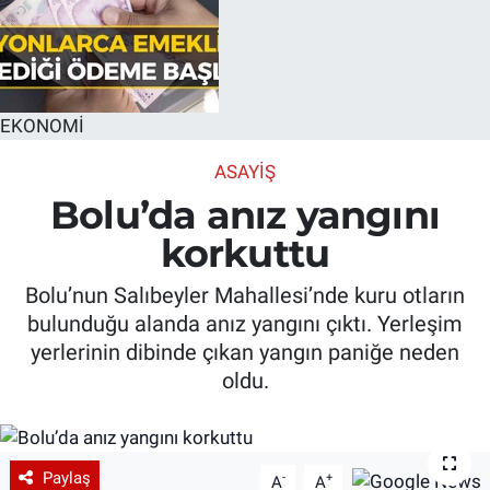
EKONOMİ
ASAYIŞ
Bolu’da anız yangını
korkuttu
Bolu’nun Salıbeyler Mahallesi’nde kuru otların
bulunduğu alanda anız yangını çıktı. Yerleşim
yerlerinin dibinde çıkan yangın paniğe neden
oldu.
Paylaş
-
+
A
A