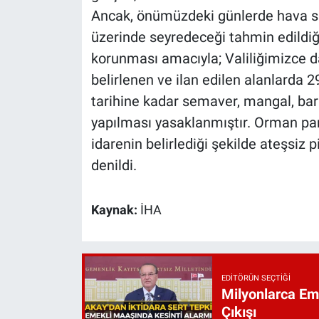
Ancak, önümüzdeki günlerde hava sı
üzerinde seyredeceği tahmin edildi
korunması amacıyla; Valiliğimizce da
belirlenen ve ilan edilen alanlard
tarihine kadar semaver, mangal, barb
yapılması yasaklanmıştır. Orman parkla
idarenin belirlediği şekilde ateşsiz pi
denildi.
Kaynak:
İHA
EDITÖRÜN SEÇTIĞI
Milyonlarca Eme
Çıkışı