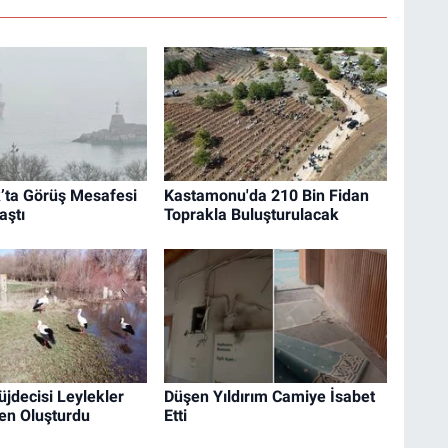
’ta Görüş Mesafesi
Kastamonu'da 210 Bin Fidan
aştı
Toprakla Buluşturulacak
jdecisi Leylekler
Düşen Yıldırım Camiye İsabet
en Oluşturdu
Etti