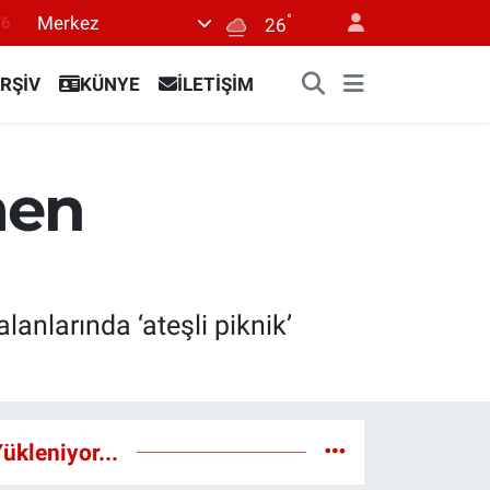
°
Merkez
76
26
17
RŞİV
KÜNYE
İLETİŞİM
01
02
44
men
4
alanlarında ‘ateşli piknik’
ükleniyor...