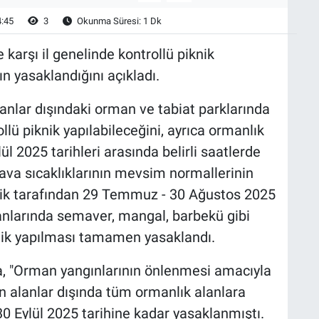
4:45
3
Okunma Süresi: 1 Dk
e karşı il genelinde kontrollü piknik
ın yasaklandığını açıkladı.
lanlar dışındaki orman ve tabiat parklarında
llü piknik yapılabileceğini, ayrıca ormanlık
ül 2025 tarihleri arasında belirli saatlerde
va sıcaklıklarının mevsim normallerinin
ilik tarafından 29 Temmuz - 30 Ağustos 2025
alanlarında semaver, mangal, barbekü gibi
knik yapılması tamamen yasaklandı.
a, "Orman yangınlarının önlenmesi amacıyla
en alanlar dışında tüm ormanlık alanlara
0 Eylül 2025 tarihine kadar yasaklanmıştı.