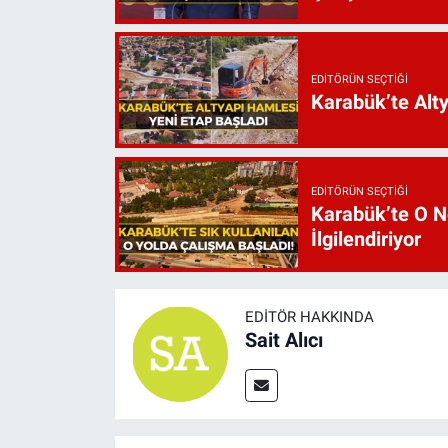
EDITÖRÜN SEÇTIĞI
Karabük’te Alt
EDITÖRÜN SEÇTIĞI
Karabük’te O N
İlgilendiriyor
EDITÖR HAKKINDA
Sait Alıcı