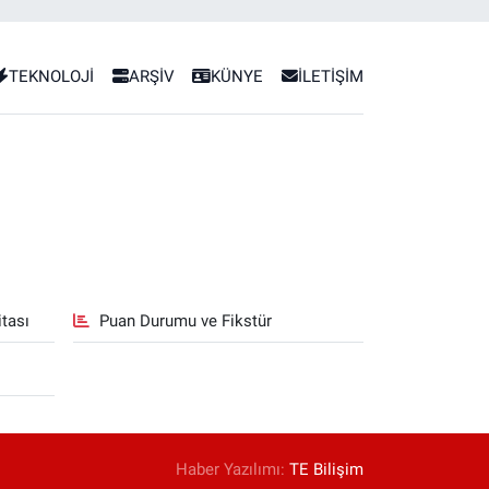
TEKNOLOJİ
ARŞİV
KÜNYE
İLETİŞİM
tası
Puan Durumu ve Fikstür
Haber Yazılımı:
TE Bilişim