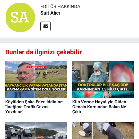
EDITÖR HAKKINDA
Sait Alıcı
Bunlar da ilginizi çekebilir
Köylüden Şoke Eden İddialar:
Kilo Verme Hayaliyle Giden
"İneğime Trafik Cezası
Gencin Karnından Bakın Ne
Yazdılar"
Çıktı