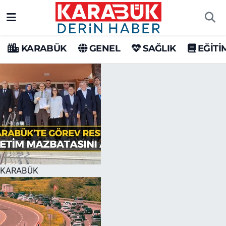
Karabük Nöbetçi Eczaneler
KARABÜK
GENEL
SAĞLIK
EĞİTİ
Karabük Hava Durumu
Karabük Trafik Yoğunluk Haritası
Süper Lig Puan Durumu ve Fikstür
Tüm Manşetler
Son Dakika Haberleri
KARABÜK
Haber Arşivi