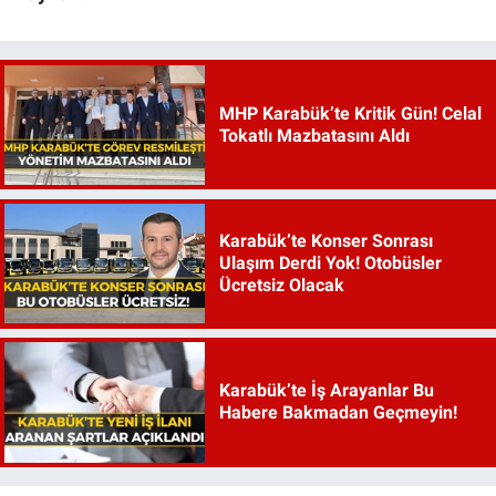
MHP Karabük’te Kritik Gün! Celal
Tokatlı Mazbatasını Aldı
Karabük’te Konser Sonrası
Ulaşım Derdi Yok! Otobüsler
Ücretsiz Olacak
Karabük’te İş Arayanlar Bu
Habere Bakmadan Geçmeyin!