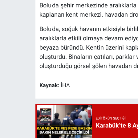
Bolu'da şehir merkezinde aralıklarla k
kaplanan kent merkezi, havadan dron
Bolu'da, soğuk havanın etkisiyle birl
aralıklarla etkili olmaya devam ediyo
beyaza büründü. Kentin üzerini kapl
oluşturdu. Binaların çatıları, parklar
oluşturduğu görsel şölen havadan dr
Kaynak:
İHA
EDITÖRÜN SEÇTIĞI
Karabük’te 8 Ay