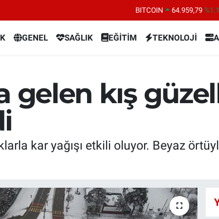
BITCOIN
64.959,79
%1.
DOLAR
47,7436
%0.
K
GENEL
SAĞLIK
EĞİTİM
TEKNOLOJİ
A
EURO
55,2510
%0.
STERLİN
64,4811
%0.
GRAM ALTIN
6660.55
%0.
a gelen kış güzel
BİST100
13.779
%-
i
larla kar yağışı etkili oluyor. Beyaz örtü
.
Y