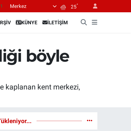
°
Merkez
11
25
18
RŞİV
KÜNYE
İLETİŞİM
32
38
03
liği böyle
14
yle kaplanan kent merkezi,
ükleniyor...