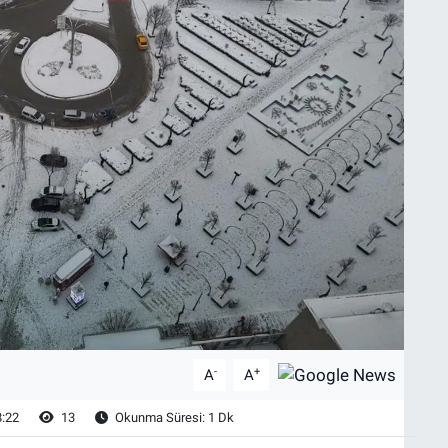
-
+
A
A
8:22
13
Okunma Süresi: 1 Dk