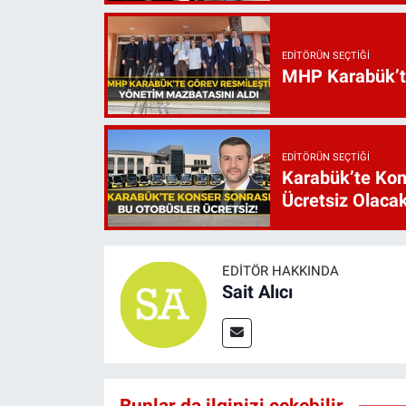
EDITÖRÜN SEÇTIĞI
MHP Karabük’te 
EDITÖRÜN SEÇTIĞI
Karabük’te Kon
Ücretsiz Olaca
EDITÖR HAKKINDA
Sait Alıcı
Bunlar da ilginizi çekebilir