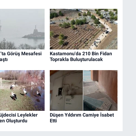
’ta Görüş Mesafesi
Kastamonu'da 210 Bin Fidan
aştı
Toprakla Buluşturulacak
jdecisi Leylekler
Düşen Yıldırım Camiye İsabet
en Oluşturdu
Etti