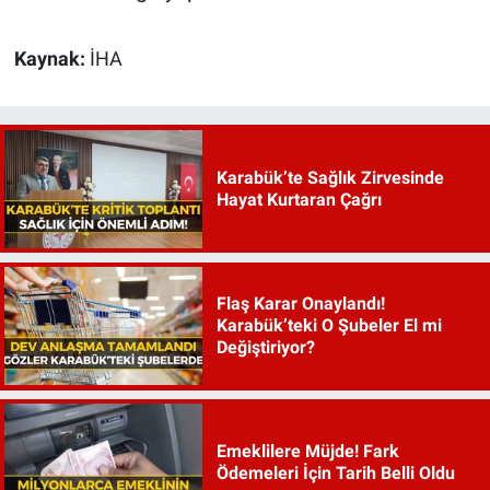
Kaynak:
İHA
Karabük’te Sağlık Zirvesinde
Hayat Kurtaran Çağrı
Flaş Karar Onaylandı!
Karabük’teki O Şubeler El mi
Değiştiriyor?
Emeklilere Müjde! Fark
Ödemeleri İçin Tarih Belli Oldu