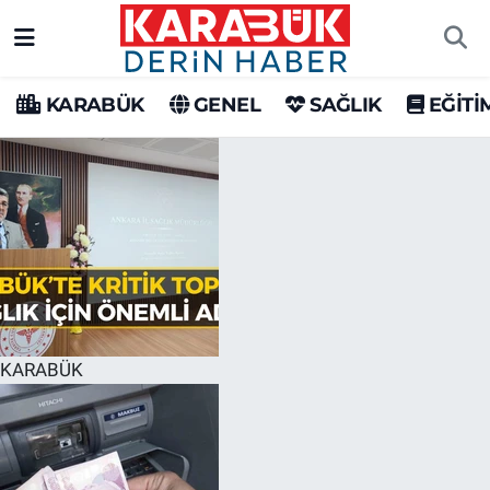
Karabük Nöbetçi Eczaneler
KARABÜK
GENEL
SAĞLIK
EĞİTİ
Karabük Hava Durumu
Karabük Trafik Yoğunluk Haritası
Süper Lig Puan Durumu ve Fikstür
Tüm Manşetler
Son Dakika Haberleri
KARABÜK
Haber Arşivi