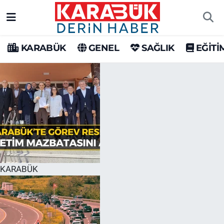
Karabük Nöbetçi Eczaneler
KARABÜK
GENEL
SAĞLIK
EĞİTİ
Karabük Hava Durumu
Karabük Trafik Yoğunluk Haritası
Süper Lig Puan Durumu ve Fikstür
Tüm Manşetler
Son Dakika Haberleri
KARABÜK
Haber Arşivi