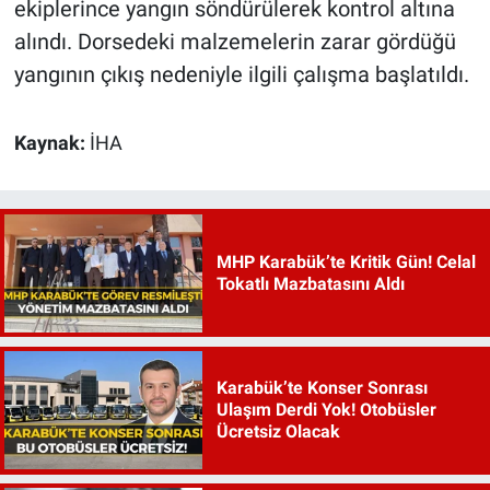
ekiplerince yangın söndürülerek kontrol altına
alındı. Dorsedeki malzemelerin zarar gördüğü
yangının çıkış nedeniyle ilgili çalışma başlatıldı.
Kaynak:
İHA
MHP Karabük’te Kritik Gün! Celal
Tokatlı Mazbatasını Aldı
Karabük’te Konser Sonrası
Ulaşım Derdi Yok! Otobüsler
Ücretsiz Olacak