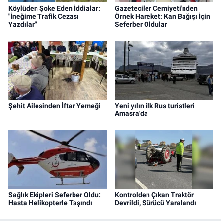
Köylüden Şoke Eden İddialar:
Gazeteciler Cemiyeti'nden
"İneğime Trafik Cezası
Örnek Hareket: Kan Bağışı İçin
Yazdılar"
Seferber Oldular
Şehit Ailesinden İftar Yemeği
Yeni yılın ilk Rus turistleri
Amasra'da
Sağlık Ekipleri Seferber Oldu:
Kontrolden Çıkan Traktör
Hasta Helikopterle Taşındı
Devrildi, Sürücü Yaralandı