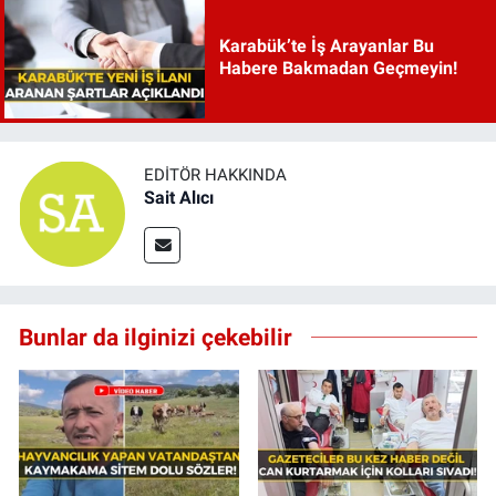
Karabük’te İş Arayanlar Bu
Habere Bakmadan Geçmeyin!
EDITÖR HAKKINDA
Sait Alıcı
Bunlar da ilginizi çekebilir