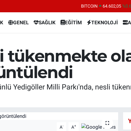
BITCOIN
64.602,05
%0.
DOLAR
47,5986
%0.
K
GENEL
SAĞLIK
EĞİTİM
TEKNOLOJİ
A
EURO
55,0700
%0
STERLİN
64,2438
%0.
GRAM ALTIN
6518.23
%0.
li tükenmekte ol
BİST100
13.768
%4
üntülendi
ünlü Yedigöller Milli Parkı'nda, nesli tük
Y
-
+
A
A