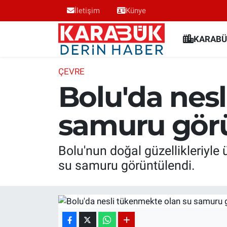
İletişim
Künye
Karabük Nöbetçi Eczaneler
KARABÜ
Karabük Hava Durumu
ÇEVRE
Bolu'da nes
Karabük Trafik Yoğunluk Haritası
samuru gör
Süper Lig Puan Durumu ve Fikstür
Tüm Manşetler
Bolu'nun doğal güzellikleriyle 
su samuru görüntülendi.
Son Dakika Haberleri
Haber Arşivi