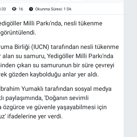
4:33
16
Okunma Süresi: 1 Dk
edigöller Milli Parkı'nda, nesli tükenme
 görüntülendi.
uma Birliği (IUCN) tarafından nesli tükenme
r alan su samuru, Yedigöller Milli Parkı'nda
isinden çıkan su samurunun bir süre çevreyi
erek gözden kaybolduğu anlar yer aldı.
İbrahim Yumaklı tarafından sosyal medya
ı paylaşımında, 'Doğanın sevimli
da özgürce ve güvenle yaşayabilmesi için
z' ifadelerine yer verdi.