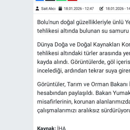
Sait Alıcı
18.01.2026 - 12:47
18.01.2026 - 1
Bolu'nun doğal güzellikleriyle ünlü Y
tehlikesi altında bulunan su samuru
Dünya Doğa ve Doğal Kaynakları Kor
tehlikesi altındaki türler arasında ye
kayda alındı. Görüntülerde, göl içer
incelediği, ardından tekrar suya gir
Görüntüler, Tarım ve Orman Bakanı 
hesabından paylaşıldı. Bakan Yumakl
misafirlerinin, korunan alanlarımız
çalışmalarımızı aralıksız sürdürüyoru
Kaynak:
İHA