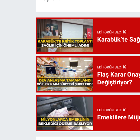
EDITÖRÜN SEÇTIĞI
Karabük’te Sağ
EDITÖRÜN SEÇTIĞI
Flaş Karar Onay
Değiştiriyor?
EDITÖRÜN SEÇTIĞI
Emeklilere Müjd