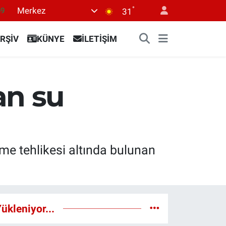
°
Merkez
69
31
06
RŞİV
KÜNYE
İLETİŞİM
.1
21
39
an su
8
enme tehlikesi altında bulunan
ükleniyor...