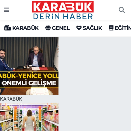
Karabük Nöbetçi Eczaneler
KARABÜK
GENEL
SAĞLIK
EĞİTİ
Karabük Hava Durumu
Karabük Trafik Yoğunluk Haritası
Süper Lig Puan Durumu ve Fikstür
Tüm Manşetler
Son Dakika Haberleri
KARABÜK
Haber Arşivi