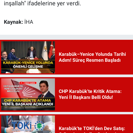
inşallah" ifadelerine yer verdi.
Kaynak:
İHA
Karabük–Yenice Yolunda Tarihi
Adım! Süreç Resmen Başladı
CHP Karabük'te Kritik Atama:
Yeni İl Başkanı Belli Oldu!
Karabük'te TOKİ'den Dev Satış: