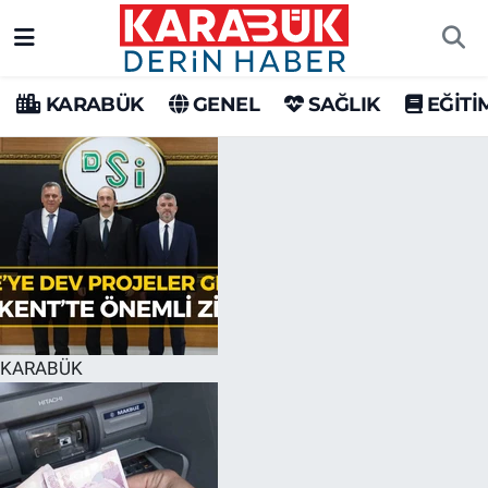
Karabük Nöbetçi Eczaneler
KARABÜK
GENEL
SAĞLIK
EĞİTİ
Karabük Hava Durumu
Karabük Trafik Yoğunluk Haritası
Süper Lig Puan Durumu ve Fikstür
Tüm Manşetler
Son Dakika Haberleri
KARABÜK
Haber Arşivi