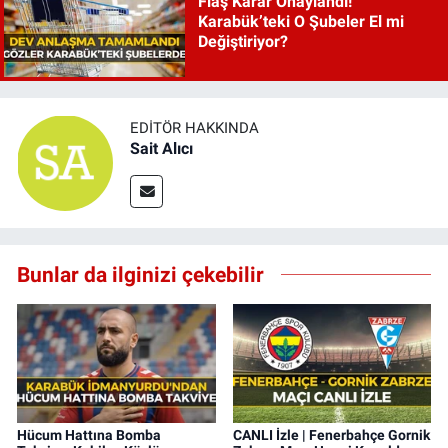
Flaş Karar Onaylandı!
Karabük’teki O Şubeler El mi
Değiştiriyor?
EDITÖR HAKKINDA
Sait Alıcı
Bunlar da ilginizi çekebilir
Hücum Hattına Bomba
CANLI İzle | Fenerbahçe Gornik