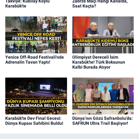
Takviye: Kubilay Köylü
Zabrze Maçı Hangi Kanalda,
Karabük'te
Saat Kaçta?
Yenice Off-Road Festivali'nde
Olimpiyat Dereceli İsim
Adrenalin Tavan Yaptı!
Karabük'te! Türk Boksunun
Kalbi Burada Atıyor
Karabük'te Dev Final Gecesi:
Dünya’nın Gözü Safranbolu’da:
Dünya Kupası Sahibini Buldu!
SAFRUN Ultra Trail Başlıyor!