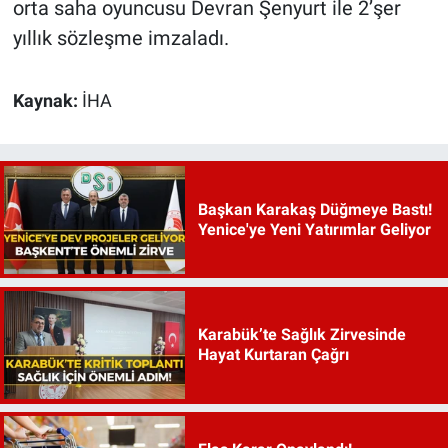
orta saha oyuncusu Devran Şenyurt ile 2’şer
yıllık sözleşme imzaladı.
Kaynak:
İHA
Başkan Karakaş Düğmeye Bastı!
Yenice'ye Yeni Yatırımlar Geliyor
Karabük’te Sağlık Zirvesinde
Hayat Kurtaran Çağrı