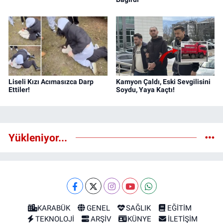
Liseli Kızı Acımasızca Darp
Kamyon Çaldı, Eski Sevgilisini
Ettiler!
Soydu, Yaya Kaçtı!
Yükleniyor...
KARABÜK
GENEL
SAĞLIK
EĞİTİM
TEKNOLOJİ
ARŞİV
KÜNYE
İLETİŞİM