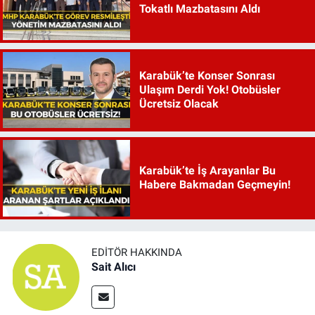
Tokatlı Mazbatasını Aldı
Karabük’te Konser Sonrası
Ulaşım Derdi Yok! Otobüsler
Ücretsiz Olacak
Karabük’te İş Arayanlar Bu
Habere Bakmadan Geçmeyin!
EDITÖR HAKKINDA
Sait Alıcı