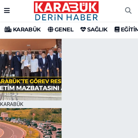
Karabük Nöbetçi Eczaneler
KARABÜK
GENEL
SAĞLIK
EĞİTİ
Karabük Hava Durumu
Karabük Trafik Yoğunluk Haritası
Süper Lig Puan Durumu ve Fikstür
Tüm Manşetler
Son Dakika Haberleri
KARABÜK
Haber Arşivi