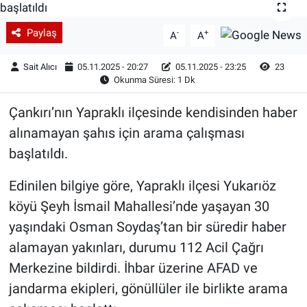
Paylaş
-
+
A
A
Sait Alıcı
05.11.2025 - 20:27
05.11.2025 - 23:25
23
Okunma Süresi: 1 Dk
Çankırı’nın Yapraklı ilçesinde kendisinden haber
alınamayan şahıs için arama çalışması
başlatıldı.
Edinilen bilgiye göre, Yapraklı ilçesi Yukarıöz
köyü Şeyh İsmail Mahallesi’nde yaşayan 30
yaşındaki Osman Soydaş’tan bir süredir haber
alamayan yakınları, durumu 112 Acil Çağrı
Merkezine bildirdi. İhbar üzerine AFAD ve
jandarma ekipleri, gönüllüler ile birlikte arama