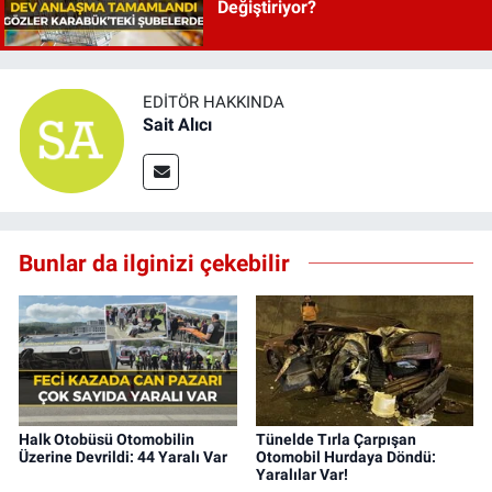
Değiştiriyor?
EDITÖR HAKKINDA
Sait Alıcı
Bunlar da ilginizi çekebilir
Halk Otobüsü Otomobilin
Tünelde Tırla Çarpışan
Üzerine Devrildi: 44 Yaralı Var
Otomobil Hurdaya Döndü:
Yaralılar Var!