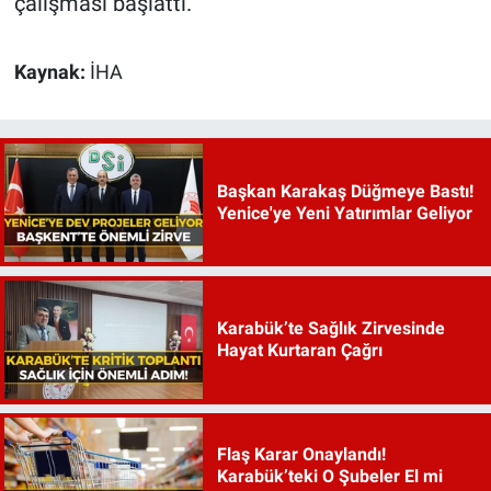
çalışması başlattı.
Kaynak:
İHA
Başkan Karakaş Düğmeye Bastı!
Yenice'ye Yeni Yatırımlar Geliyor
Karabük’te Sağlık Zirvesinde
Hayat Kurtaran Çağrı
Flaş Karar Onaylandı!
Karabük’teki O Şubeler El mi