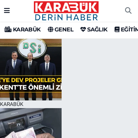
Karabük Nöbetçi Eczaneler
KARABÜK
GENEL
SAĞLIK
EĞİTİ
Karabük Hava Durumu
Karabük Trafik Yoğunluk Haritası
Süper Lig Puan Durumu ve Fikstür
Tüm Manşetler
Son Dakika Haberleri
KARABÜK
Haber Arşivi