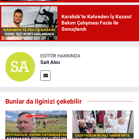
Karabük’te Kahreden İş Kazası!
Bakım Çalışması Facia ile
Sonuçlandı
EDITÖR HAKKINDA
Sait Alıcı
Bunlar da ilginizi çekebilir