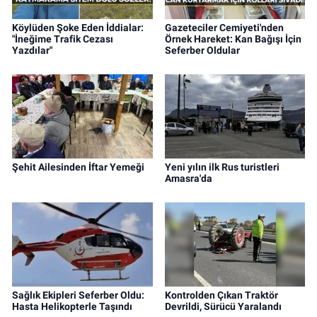
Köylüden Şoke Eden İddialar:
Gazeteciler Cemiyeti'nden
"İneğime Trafik Cezası
Örnek Hareket: Kan Bağışı İçin
Yazdılar"
Seferber Oldular
Şehit Ailesinden İftar Yemeği
Yeni yılın ilk Rus turistleri
Amasra'da
Sağlık Ekipleri Seferber Oldu:
Kontrolden Çıkan Traktör
Hasta Helikopterle Taşındı
Devrildi, Sürücü Yaralandı