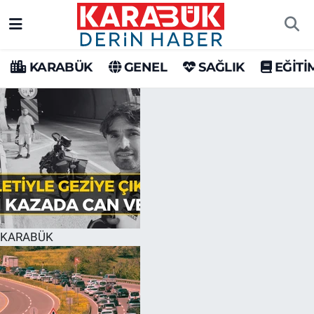
Karabük Nöbetçi Eczaneler
KARABÜK
GENEL
SAĞLIK
EĞİTİ
Karabük Hava Durumu
Karabük Trafik Yoğunluk Haritası
Süper Lig Puan Durumu ve Fikstür
Tüm Manşetler
Son Dakika Haberleri
KARABÜK
Haber Arşivi