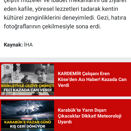
eden kafile, yöresel lezzetleri tadarak kentin
kültürel zenginliklerini deneyimledi. Gezi, hatıra
fotoğraflarının çekilmesiyle sona erdi.
Kaynak:
İHA
KARDEMİR Çalışanı Eren
Köse’den Acı Haber! Kazada Can
Verdi
Karabük’te Yarın Dışarı
Çıkacaklar Dikkat! Meteoroloji
Uyardı