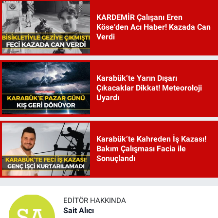
KARDEMİR Çalışanı Eren
Köse’den Acı Haber! Kazada Can
Verdi
Karabük’te Yarın Dışarı
Çıkacaklar Dikkat! Meteoroloji
Uyardı
Karabük’te Kahreden İş Kazası!
Bakım Çalışması Facia ile
Sonuçlandı
EDITÖR HAKKINDA
Sait Alıcı