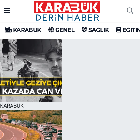
Karabük Nöbetçi Eczaneler
KARABÜK
GENEL
SAĞLIK
EĞİTİ
Karabük Hava Durumu
Karabük Trafik Yoğunluk Haritası
Süper Lig Puan Durumu ve Fikstür
Tüm Manşetler
Son Dakika Haberleri
KARABÜK
Haber Arşivi