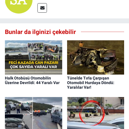
Bunlar da ilginizi çekebilir
Halk Otobüsü Otomobilin
Tünelde Tırla Çarpışan
Üzerine Devrildi: 44 Yaralı Var
Otomobil Hurdaya Döndü:
Yaralılar Var!