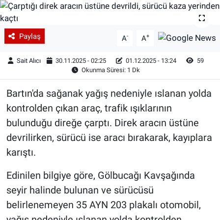
Paylaş
-
+
A
A
Sait Alıcı
30.11.2025 - 02:25
01.12.2025 - 13:24
59
Okunma Süresi: 1 Dk
Bartın'da sağanak yağış nedeniyle ıslanan yolda
kontrolden çıkan araç, trafik ışıklarının
bulunduğu direğe çarptı. Direk aracın üstüne
devrilirken, sürücü ise aracı bırakarak, kayıplara
karıştı.
Edinilen bilgiye göre, Gölbucağı Kavşağında
seyir halinde bulunan ve sürücüsü
belirlenemeyen 35 AYN 203 plakalı otomobil,
yağış nedeniyle ıslanan yolda kontrolden