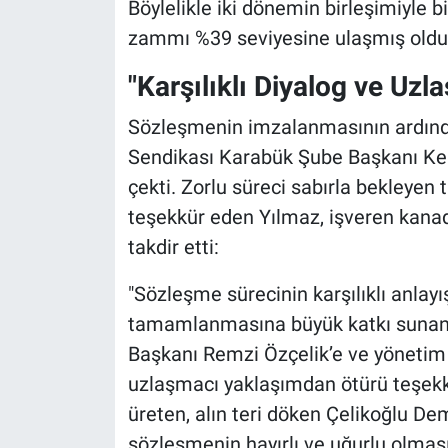
Böylelikle iki dönemin birleşimiyle b
zammı %39 seviyesine ulaşmış oldu
"Karşılıklı Diyalog ve Uz
Sözleşmenin imzalanmasının ardında
Sendikası Karabük Şube Başkanı Ke
çekti. Zorlu süreci sabırla bekleyen t
teşekkür eden Yılmaz, işveren kanadı
takdir etti:
"Sözleşme sürecinin karşılıklı anlay
tamamlanmasına büyük katkı sunan 
Başkanı Remzi Özçelik’e ve yönetim k
uzlaşmacı yaklaşımdan ötürü teşe
üreten, alın teri döken Çelikoğlu De
sözleşmenin hayırlı ve uğurlu olması