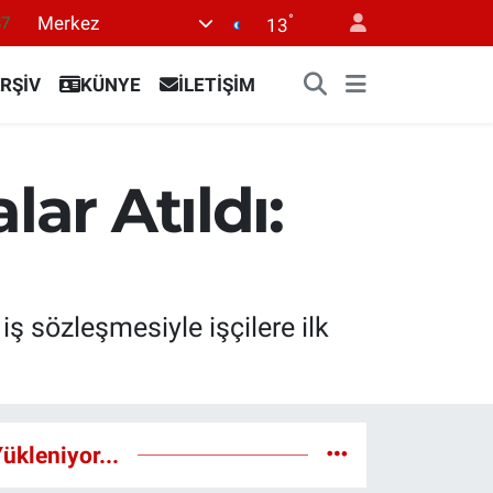
87
°
Merkez
13
18
RŞİV
KÜNYE
İLETİŞİM
32
38
03
ar Atıldı:
14
ş sözleşmesiyle işçilere ilk
ükleniyor...