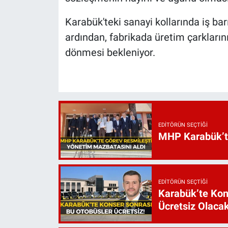
Karabük'teki sanayi kollarında iş ba
ardından, fabrikada üretim çarkları
dönmesi bekleniyor.
EDITÖRÜN SEÇTIĞI
MHP Karabük’te 
EDITÖRÜN SEÇTIĞI
Karabük’te Kon
Ücretsiz Olaca