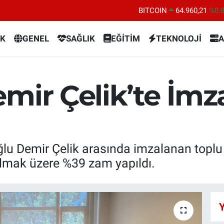
BITCOIN
64.960,21
%0.
DOLAR
47,7436
%0.
K
GENEL
SAĞLIK
EĞİTİM
TEKNOLOJİ
A
EURO
55,2510
%0.
STERLİN
64,4811
%0.
GRAM ALTIN
6660.55
%0.
mir Çelik’te İmzal
BİST100
13.779
%-
ğlu Demir Çelik arasında imzalanan toplu i
 olmak üzere %39 zam yapıldı.
Y