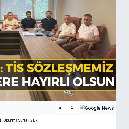
-
+
A
A
Okunma Süresi: 2 Dk