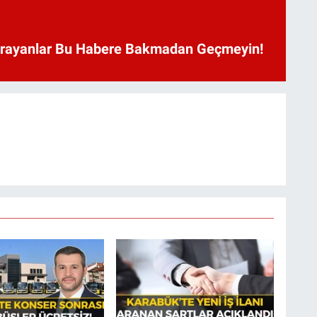
Arayanlar Bu Habere Bakmadan Geçmeyin!