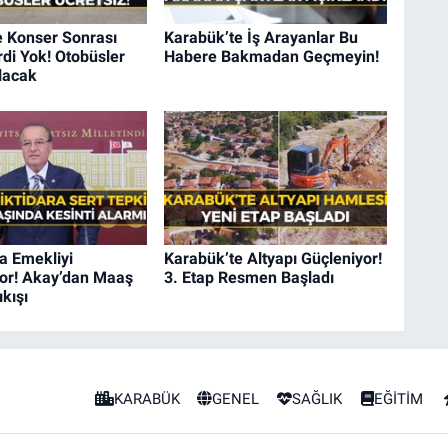
e Konser Sonrası
Karabük’te İş Arayanlar Bu
di Yok! Otobüsler
Habere Bakmadan Geçmeyin!
lacak
a Emekliyi
Karabük’te Altyapı Güçleniyor!
iyor! Akay’dan Maaş
3. Etap Resmen Başladı
ıkışı
KARABÜK
GENEL
SAĞLIK
EĞİTİM