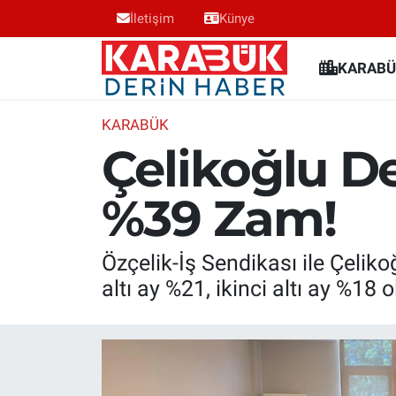
İletişim
Künye
Karabük Nöbetçi Eczaneler
KARABÜ
Karabük Hava Durumu
KARABÜK
Çelikoğlu De
Karabük Trafik Yoğunluk Haritası
%39 Zam!
Süper Lig Puan Durumu ve Fikstür
Tüm Manşetler
Özçelik-İş Sendikası ile Çeliko
altı ay %21, ikinci altı ay %18
Son Dakika Haberleri
Haber Arşivi