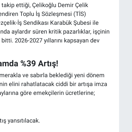
akip ettiği, Çelikoğlu Demir Çelik
endiren Toplu İş Sözleşmesi (TİS)
Özçelik-İş Sendikası Karabük Şubesi ile
da aylardır süren kritik pazarlıklar, işçinin
bitti. 2026-2027 yıllarını kapsayan dev
amda %39 Artış!
 merakla ve sabırla beklediği yeni dönem
nin elini rahatlatacak ciddi bir artışa imza
aylarına göre emekçilerin ücretlerine;
tış yansıtılacak.