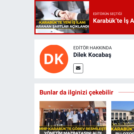
EDITÖRÜN SEÇTIĞI
Karabük’te İş 
EDITÖR HAKKINDA
Dilek Kocabaş
Bunlar da ilginizi çekebilir