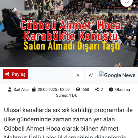
Paylaş
-
+
A
A
Sait Alıcı
28.05.2025 - 02:59
668
2
Okunma
Süresi: 1 Dk
Ulusal kanallarda sık sık katıldığı programlar ile
ülke gündeminde zaman zaman yer alan
Cübbeli Ahmet Hoca olarak bilinen Ahmet
Mahmut Ünlü Lalegül derneğinin düzenlemiş