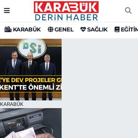
Karabük Nöbetçi Eczaneler
KARABÜK
GENEL
SAĞLIK
EĞİTİ
Karabük Hava Durumu
Karabük Trafik Yoğunluk Haritası
Süper Lig Puan Durumu ve Fikstür
Tüm Manşetler
Son Dakika Haberleri
KARABÜK
Haber Arşivi