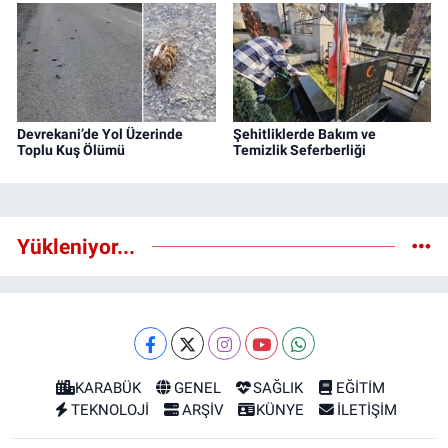
Devrekani’de Yol Üzerinde
Şehitliklerde Bakım ve
Toplu Kuş Ölümü
Temizlik Seferberliği
Yükleniyor...
KARABÜK
GENEL
SAĞLIK
EĞİTİM
TEKNOLOJİ
ARŞİV
KÜNYE
İLETİŞİM