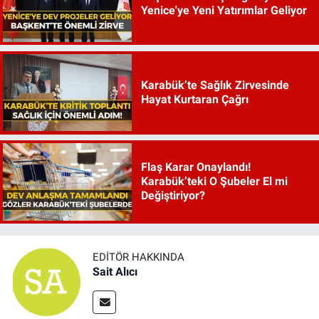
Yenice'ye Yeni Yatırımlar Geliyor
Karabük’te Sağlık Zirvesinde
Hayat Kurtaran Çağrı
Flaş Karar Onaylandı!
Karabük’teki O Şubeler El mi
Değiştiriyor?
EDITÖR HAKKINDA
Sait Alıcı